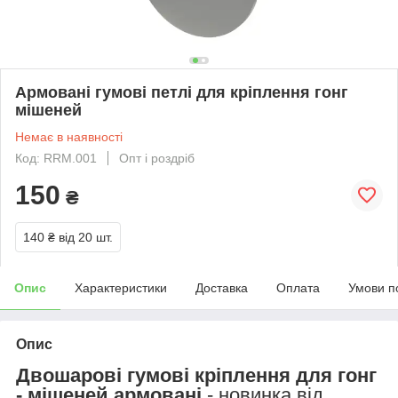
Армовані гумові петлі для кріплення гонг
мішеней
Немає в наявності
Код: RRM.001
Опт і роздріб
150
₴
140 ₴
від 20 шт.
Опис
Характеристики
Доставка
Оплата
Умови п
Опис
Двошарові гумові кріплення для гонг
- мішеней армовані
- новинка від