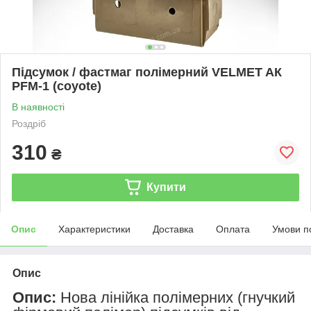
Підсумок / фастмаг полімерний VELMET AК
PFM-1 (coyote)
В наявності
Роздріб
310
₴
Купити
Опис
Характеристики
Доставка
Оплата
Умови п
Опис
Опис:
Нова лінійка полімерних (гнучкий