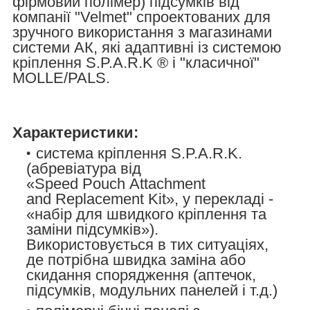
фірмовий полімер) підсумків від
компанії "Velmet" спроектованих для
зручного використання з магазинами
системи АК, які адаптивні із системою
кріплення S.P.A.R.K ® і "класичної"
MOLLE/PALS.
Характеристики:
система кріплення S.P.A.R.K.
(абревіатура від
«Speed Pouch Attachment
and Replacement Kit», у перекладі -
«набір для швидкого кріплення та
заміни підсумків»).
Використовується в тих ситуаціях,
де потрібна швидка заміна або
скидання спорядження (аптечок,
підсумків, модульних панелей і т.д.)