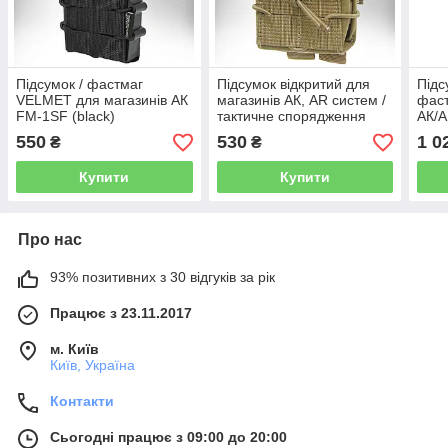
Підсумок / фастмаг
Підсумок відкритий для
Підс
VELMET для магазинів АК
магазинів АК, AR систем /
фаст
FM-1SF (black)
тактичне спорядження
АК/A
VELMET FM-1SF SV
550
530
1 0
₴
₴
(coyote)
Купити
Купити
Про нас
93% позитивних з 30 відгуків за рік
Працює з 23.11.2017
м. Київ
Київ, Україна
Контакти
Сьогодні працює з 09:00 до 20:00