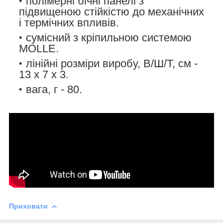
полімерні бічні панелі з
підвищеною стійкістю до механічних
і термічних впливів.
сумісний з кріпильною системою
MOLLE.
лінійні розміри виробу, В/Ш/Т, см -
13 х 7 х 3.
вага, г - 80.
Приховати