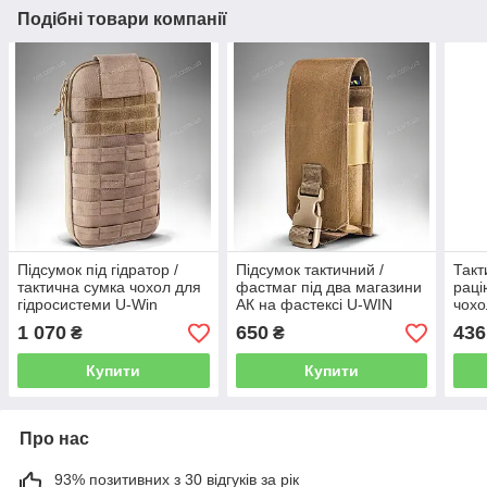
Подібні товари компанії
Підсумок під гідратор /
Підсумок тактичний /
Такт
тактична сумка чохол для
фастмаг під два магазини
раці
гідросистеми U-Win
АК на фастексі U-WIN
чохо
Cordura 1000D (tan)
Cordura 500D (coyote)
Win 
1 070
650
436
₴
₴
(blac
Купити
Купити
Про нас
93% позитивних з 30 відгуків за рік