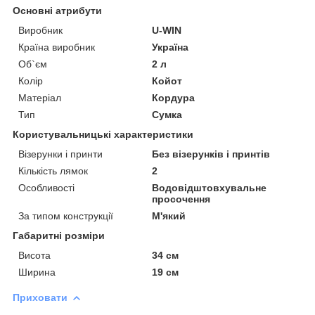
Основні атрибути
Виробник
U-WIN
Країна виробник
Україна
Об`єм
2 л
Колір
Койот
Матеріал
Кордура
Тип
Сумка
Користувальницькі характеристики
Візерунки і принти
Без візерунків і принтів
Кількість лямок
2
Особливості
Водовідштовхувальне
просочення
За типом конструкції
М'який
Габаритні розміри
Висота
34 см
Ширина
19 см
Приховати