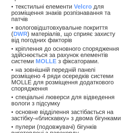
текстильні елементи
Velcro
для
розміщення знаків розпізнавання та
патчів
вологовідштовхувальне покриття
(
DWR
) матеріалів, що сприяє захисту
від погодних факторів
кріплення до основного спорядження
здійснюється за рахунок елементів
системи
MOLLE
з фіксаторами.
на зовнішній передній панелі
розміщено 4 ряди осередків системи
MOLLE для розміщення додаткового
спорядження
спеціальні люверси для відведення
вологи з підсумку
основне відділення застібається на
застібку-«блискавку» з двома бігунками
пулери (подовжувачі) бігунків
виготовлені з паракорду