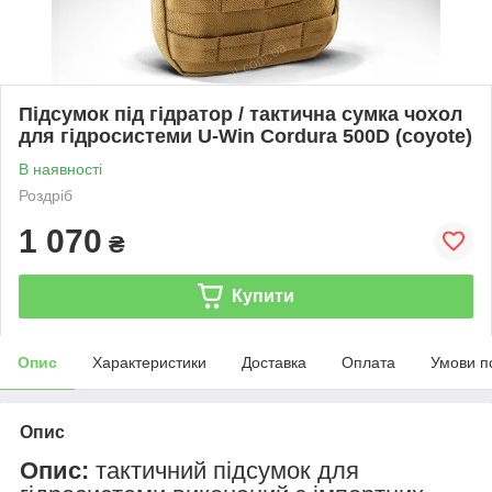
Підсумок під гідратор / тактична сумка чохол
для гідросистеми U-Win Cordura 500D (coyote)
В наявності
Роздріб
1 070
₴
Купити
Опис
Характеристики
Доставка
Оплата
Умови п
Опис
Опис:
тактичний підсумок для