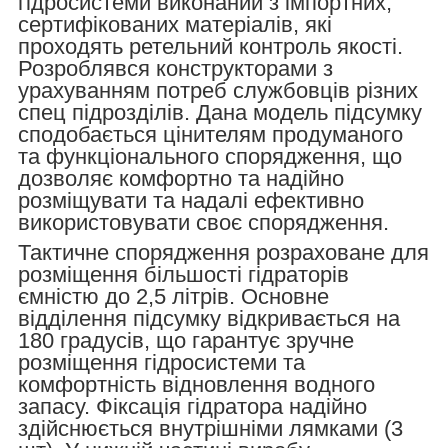
гідросистеми виконаний з імпортних,
сертифікованих матеріалів, які
проходять ретельний контроль якості.
Розроблявся конструкторами з
урахуванням потреб службовців різних
спец підрозділів. Дана модель підсумку
сподобається цінителям продуманого
та функціонального спорядження, що
дозволяє комфортно та надійно
розміщувати та надалі ефективно
використовувати своє спорядження.
Тактичне спорядження розраховане для
розміщення більшості гідраторів
ємністю до 2,5 літрів. Основне
відділення підсумку відкривається на
180 градусів, що гарантує зручне
розміщення гідросистеми та
комфортність відновлення водного
запасу. Фіксація гідратора надійно
здійснюється внутрішніми лямками (3