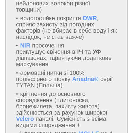
нейлонових волокон різної
товщини)
вологостійке покриття
DWR
,
сприяє захисту від погодних
факторів (не вбирає в себе воду і як
наслідок, не стає важче)
NIR
просочення
приглушує свічення в
ІЧ
та
УФ
діапазонах, гарантуючи додаткове
маскування
армовані нитки зі 100%
поліефірного шовку
Ariadna®
серії
TYTAN (Польща)
кріплення до основного
спорядження (плитоноски,
бронежилета, захисту живота)
здійснюється за рахунок широкої
Velcro
панелі. Сумісність з всіма
видами спорядження
+