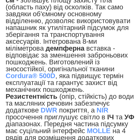
см
- збільшує площу захисту тіла
(область паху) від осколків. Так само
завдяки об'ємному основному
відділенню, дозволяє використовувати
напашник як утилітарний підсумок для
зберігання та транспортування
аксесуарів. Інтегрована 8-ми
міліметрова
демпферна
вставка -
відповідає за зменшення заброньових
пошкоджень. Виготовлений із
зносостійкої, оригінальної тканини
Cordura® 500D
, яка підвищує термін
експлуатації та гарантує захист від
механічних пошкоджень.
Резистентність
(опір, стійкість) до води
та масляних речовин забезпечує
додаткове
DWR
покриття, а
NIR
просочення приглушує світло в
ІЧ
та
УФ
діапазонах. Передня частина підсумку
має суцільний інтерфейс
MOLLE
на 4
рядів для розміщення додаткових