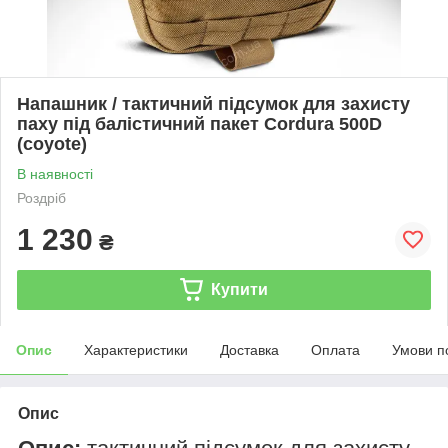
Напашник / тактичний підсумок для захисту
паху під балістичний пакет Cordura 500D
(coyote)
В наявності
Роздріб
1 230
₴
Купити
Опис
Характеристики
Доставка
Оплата
Умови п
Опис