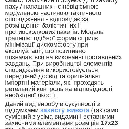
Опис:
тактичний підсумок для захисту
паху / напашник - є невід'ємною
модульною частиною тактичного
спорядження - відповідає за
розміщення балістичних і
протиосколкових пакетів. Модель
трапецієподібної форми сприяє
мінімізації дискомфорту при
експлуатації, що позитивно
позначається на виконанні поставлених
завдань. При виробництві елементів
спорядження використовується
передовий досвід та оригінальні
імпортні матеріали, які проходять
ретельний контроль на відповідності
необхідної якості.
Даний вид виробу в сукупності з
підсумками
захисту живота
(так само
сумісний з усіма видами) і вставними
захисними елементами розмірів
17х23