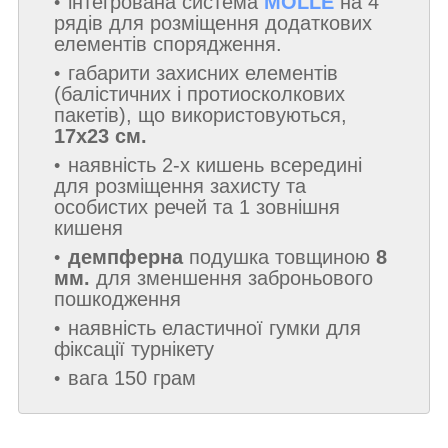
інтегрована система
MOLLE
на 4
рядів для розміщення додаткових
елементів спорядження.
габарити захисних елементів
(балістичних і протиосколкових
пакетів), що використовуються,
17х23 см.
наявність 2-х кишень всередині
для розміщення захисту та
особистих речей та 1 зовнішня
кишеня
демпферна
подушка товщиною
8
мм.
для зменшення заброньового
пошкодження
наявність еластичної гумки для
фіксації турнікету
вага 150 грам