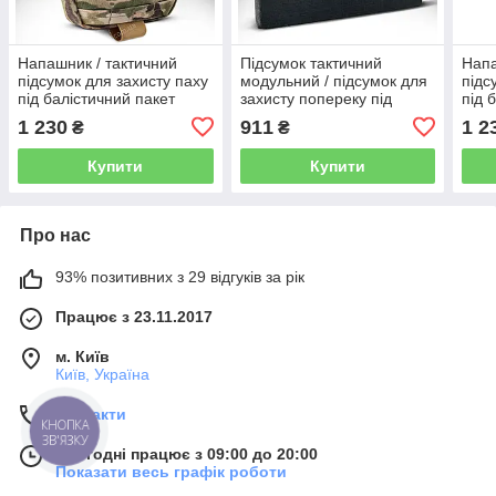
Напашник / тактичний
Підсумок тактичний
Напа
підсумок для захисту паху
модульний / підсумок для
підс
під балістичний пакет
захисту попереку під
під 
Cordura 1000D (MTP)
балістичний пакет Cordura
Cord
1 230
911
1 2
₴
₴
500D (black)
Купити
Купити
Про нас
93% позитивних з 29 відгуків за рік
Працює з 23.11.2017
м. Київ
Київ, Україна
Контакти
КНОПКА
ЗВ'ЯЗКУ
Сьогодні працює з 09:00 до 20:00
Показати весь графік роботи