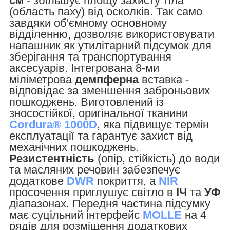
см
- збільшує площу захисту тіла
(область паху) від осколків. Так само
завдяки об'ємному основному
відділенню, дозволяє використовувати
напашник як утилітарний підсумок для
зберігання та транспортування
аксесуарів. Інтегрована 8-ми
міліметрова
демпферна
вставка -
відповідає за зменшення заброньових
пошкоджень. Виготовлений із
зносостійкої, оригінальної тканини
Cordura® 1000D
, яка підвищує термін
експлуатації та гарантує захист від
механічних пошкоджень.
Резистентність
(опір, стійкість) до води
та масляних речовин забезпечує
додаткове
DWR
покриття, а
NIR
просочення приглушує світло в
ІЧ
та
УФ
діапазонах. Передня частина підсумку
має суцільний інтерфейс
MOLLE
на 4
рядів для розміщення додаткових