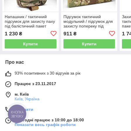
Напашник / тактичний
Підсумок тактичний
Захи
підсумок для захисту паху
модульний / підсумок для
такт
під балістичний пакет
захисту попереку під
паке
Cordura 1000D (MTP)
балістичний пакет Cordura
(MT
1 230
911
1 7
₴
₴
1000D (MTP)
Купити
Купити
Про нас
93% позитивних з 30 відгуків за рік
Працює з 23.11.2017
м. Київ
Київ, Україна
Контакти
КНОПКА
ЗВ'ЯЗКУ
Сьогодні працює з 10:00 до 18:00
Показати весь графік роботи