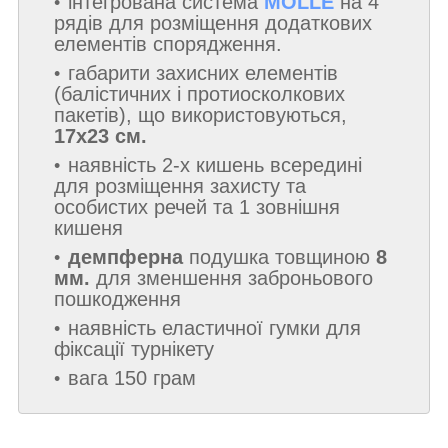
інтегрована система
MOLLE
на 4
рядів для розміщення додаткових
елементів спорядження.
габарити захисних елементів
(балістичних і протиосколкових
пакетів), що використовуються,
17х23 см.
наявність 2-х кишень всередині
для розміщення захисту та
особистих речей та 1 зовнішня
кишеня
демпферна
подушка товщиною
8
мм.
для зменшення заброньового
пошкодження
наявність еластичної гумки для
фіксації турнікету
вага 150 грам