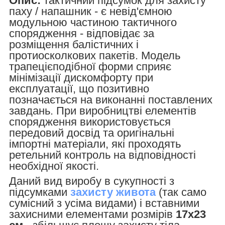
Опис:
тактичний підсумок для захисту
паху / напашник - є невід'ємною
модульною частиною тактичного
спорядження - відповідає за
розміщення балістичних і
протиосколкових пакетів. Модель
трапецієподібної форми сприяє
мінімізації дискомфорту при
експлуатації, що позитивно
позначається на виконанні поставлених
завдань. При виробництві елементів
спорядження використовується
передовий досвід та оригінальні
імпортні матеріали, які проходять
ретельний контроль на відповідності
необхідної якості.
Даний вид виробу в сукупності з
підсумками
захисту живота
(так само
сумісний з усіма видами) і вставними
захисними елементами розмірів
17х23