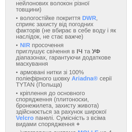
нейлонових волокон різної
товщини)
вологостійке покриття
DWR
,
сприяє захисту від погодних
факторів (не вбирає в себе воду і як
наслідок, не стає важче)
NIR
просочення
приглушує свічення в
ІЧ
та
УФ
діапазонах, гарантуючи додаткове
маскування
армовані нитки зі 100%
поліефірного шовку
Ariadna®
серії
TYTAN (Польща)
кріплення до основного
спорядження (плитоноски,
бронежилета, захисту живота)
здійснюється за рахунок широкої
Velcro
панелі. Сумісність з всіма
видами спорядження
+