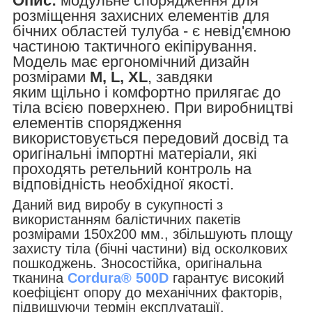
Опис:
модульне спорядження для
розміщення захисних елементів для
бічних областей тулуба - є невід'ємною
частиною тактичного екіпірування.
Модель має ергономічний дизайн
розмірами
M, L, XL
, завдяки
яким щільно і комфортно прилягає до
тіла всією поверхнею. При виробництві
елементів спорядження
використовується передовий досвід та
оригінальні імпортні матеріали, які
проходять ретельний контроль на
відповідність необхідної якості.
Даний вид виробу в сукупності з
використанням балістичних пакетів
розмірами 150х200 мм., збільшують площу
захисту тіла (бічні частини) від осколкових
пошкоджень. Зносостійка, оригінальна
тканина
Cordura® 500D
гарантує високий
коефіцієнт опору до механічних факторів,
підвищуючи термін експлуатації.