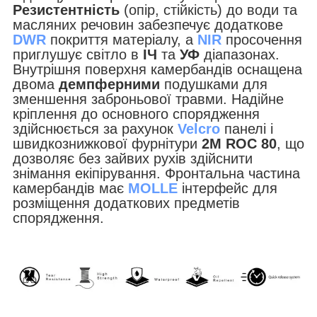
Резистентність
(опір, стійкість) до води та
масляних речовин забезпечує додаткове
DWR
покриття матеріалу, а
NIR
просочення
приглушує світло в
ІЧ
та
УФ
діапазонах.
Внутрішня поверхня камербандів оснащена
двома
демпферними
подушками для
зменшення заброньової травми. Надійне
кріплення до основного спорядження
здійснюється за рахунок
Velcro
панелі і
швидкознижкової фурнітури
2M ROC 80
, що
дозволяє без зайвих рухів здійснити
знімання екіпірування. Фронтальна частина
камербандів має
MOLLE
інтерфейс для
розміщення додаткових предметів
спорядження.