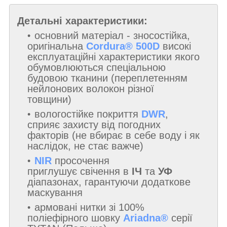
Детальні характеристики:
основний матеріал - зносостійка,
оригінальна
Cordura® 500D
високі
експлуатаційні характеристики якого
обумовлюються спеціальною
будовою тканини (переплетенням
нейлонових волокон різної
товщини)
вологостійке покриття
DWR
,
сприяє захисту від погодних
факторів (не вбирає в себе воду і як
наслідок, не стає важче)
NIR
просочення
приглушує свічення в
ІЧ
та
УФ
діапазонах, гарантуючи додаткове
маскування
армовані нитки зі 100%
поліефірного шовку
Ariadna®
серії