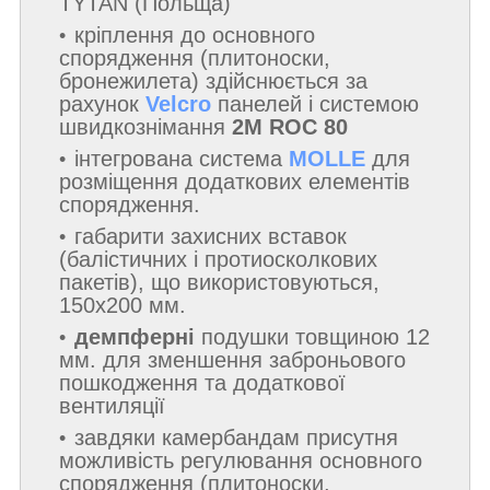
TYTAN (Польща)
кріплення до основного
спорядження (плитоноски,
бронежилета) здійснюється за
рахунок
Velcro
панелей і системою
швидкознімання
2M ROC 80
інтегрована система
MOLLE
для
розміщення додаткових елементів
спорядження.
габарити захисних вставок
(балістичних і протиосколкових
пакетів), що використовуються,
150х200 мм.
демпферні
подушки товщиною 12
мм. для зменшення заброньового
пошкодження та додаткової
вентиляції
завдяки камербандам присутня
можливість регулювання основного
спорядження (плитоноски,