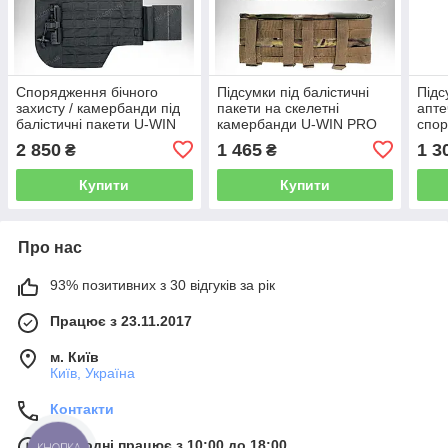
Спорядження бічного
Підсумки під балістичні
Підс
захисту / камербанди під
пакети на скелетні
апте
балістичні пакети U-WIN
камербанди U-WIN PRO
спор
PRO Cordura 500 (black)
Cordura 1000D (MTP)
допо
2 850
1 465
1 3
₴
₴
Cord
Купити
Купити
Про нас
93% позитивних з 30 відгуків за рік
Працює з 23.11.2017
м. Київ
Київ, Україна
Контакти
Сьогодні працює з 10:00 до 18:00
КНОПКА