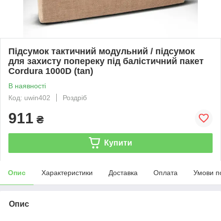
Підсумок тактичний модульний / підсумок
для захисту попереку під балістичний пакет
Cordura 1000D (tan)
В наявності
Код: uwin402
Роздріб
911
₴
Купити
Опис
Характеристики
Доставка
Оплата
Умови п
Опис