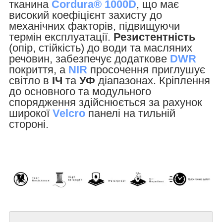
тканина
Cordura®
1000D
, що має
високий коефіцієнт захисту до
механічних факторів, підвищуючи
термін експлуатації.
Резистентність
(опір, стійкість) до води та масляних
речовин, забезпечує додаткове
DWR
покриття, а
NIR
просочення приглушує
світло в
ІЧ
та
УФ
діапазонах. Кріплення
до основного та модульного
спорядження здійснюється за рахунок
широкої
Velcro
панелі на тильній
стороні.