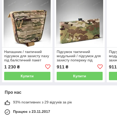
Напашник / тактичний
Підсумок тактичний
Підс
підсумок для захисту паху
модульний / підсумок для
моду
під балістичний пакет
захисту попереку під
захи
Cordura 1000D (MTP)
балістичний пакет Cordura
балі
1 230
911
911
₴
₴
1000D (MTP)
500D
Купити
Купити
Про нас
93% позитивних з 29 відгуків за рік
Працює з 23.11.2017