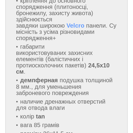
кріплення до основного
спорядження (плитоносці,
бронежилу, захисту живота)
здійснюється
завдяки
широкою
Velcro
панели. Су
місність з усіма різновидами
спорядження+
габарити
використовуваних захисних
елементів (балістичних і
протиосколочних пакетів)
24,5х10
см
.
демпферная
подушка толщиной
8 мм.,
для уменьшения
заброневого повреждения
наличие дренажных отверстий
для отвода влаги
колір
tan
вага 85 грамів