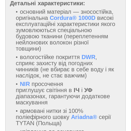
Детальні характеристики
:
основний матеріал — зносостійка,
оригінальна
Cordura® 1000D
високі
експлуатаційні характеристики якого
зумовлюються спеціальною
будовою тканини (переплетенням
нейлонових волокон різної
товщини)
вологостійке покриття
DWR
,
сприяє захисту від погодних
чинників (не вбирає в себе воду і як
наслідок, не стає важчим)
NIR
просочення
приглушує світіння в
ІЧ
і
УФ
діапазонах, гарантуючи додаткове
маскування
армовані нитки зі 100%
поліефірного шовку
Ariadna
®
серії
TYTAN (Польща)