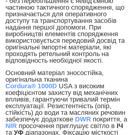
- без перебільшення є невід'ємною
частиною тактичного спорядження, що
призначається для оперативного
доступу та транспортування засобів
надання першої допомоги. При
виробництві елементів спорядження
використовується передовий досвід та
оригінальні імпортні матеріали, які
проходять ретельний контроль на
відповідность необхідної якості.
Основний матеріал зносостійка,
оригінальна тканина
Cordura®
1000D
USA
з високим
коефіцієнтом захисту від механічних
впливів, гарантуючи тривалий термін
експлуатації. Резистентність (опір,
стійкість) до води та масляних речовин
забезпечує додаткове
DWR
покриття, а
NIR
просочення приглушує світло в
ІЧ
та
УФ
діапазонах. Фіксацію місткості