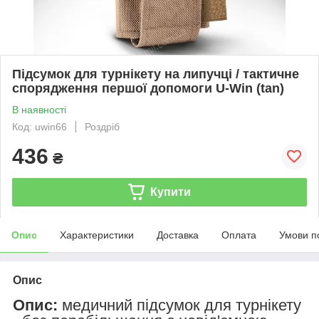
Підсумок для турнікету на липучці / тактичне
спорядження першої допомоги U-Win (tan)
В наявності
Код: uwin66
Роздріб
436
₴
Купити
Опис
Характеристики
Доставка
Оплата
Умови п
Опис
Опис:
медичний підсумок для турнікету