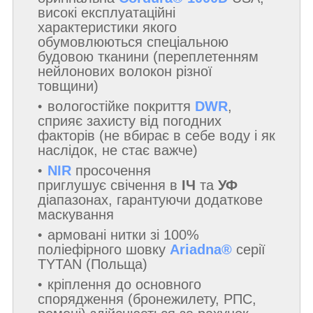
високі експлуатаційні
характеристики якого
обумовлюються спеціальною
будовою тканини (переплетенням
нейлонових волокон різної
товщини)
вологостійке покриття
DWR
,
сприяє захисту від погодних
факторів (не вбирає в себе воду і як
наслідок, не стає важче)
NIR
просочення
приглушує свічення в
ІЧ
та
УФ
діапазонах, гарантуючи додаткове
маскування
армовані нитки зі 100%
поліефірного шовку
Ariadna®
серії
TYTAN (Польща)
кріплення до основного
спорядження (бронежилету, РПС,