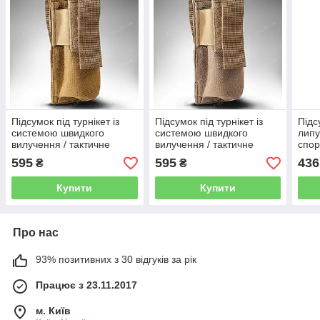
Підсумок під турнікет із
Підсумок під турнікет із
Підс
системою швидкого
системою швидкого
липу
вилучення / тактичне
вилучення / тактичне
спо
спорядження першої
спорядження першої
допо
595
595
436
₴
₴
допомоги U-Win (coyote)
допомоги U-Win (tan)
Купити
Купити
Про нас
93% позитивних з 30 відгуків за рік
Працює з 23.11.2017
м. Київ