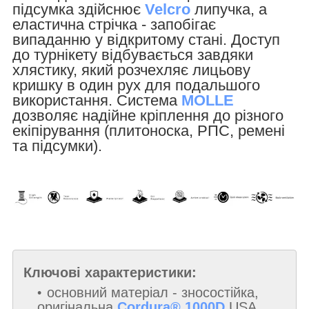
підсумка здійснює
Velcro
липучка, а
еластична стрічка - запобігає
випаданню у відкритому стані. Доступ
до турнікету відбувається завдяки
хлястику, який розчехляє лицьову
кришку в один рух для подальшого
використання. Система
MOLLE
дозволяє надійне кріплення до різного
екіпірування (плитоноска, РПС, ремені
та підсумки).
Ключові характеристики:
основний матеріал - зносостійка,
оригінальна
Cordura®
1000D
USA
,