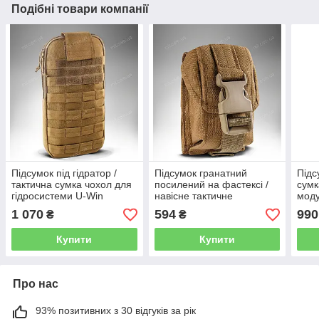
Подібні товари компанії
Підсумок під гідратор /
Підсумок гранатний
Підс
тактична сумка чохол для
посилений на фастексі /
сумк
гідросистеми U-Win
навісне тактичне
моду
Cordura 500D (coyote)
спорядження U-Win
Win 
1 070
594
990
₴
₴
Cordura 500D (coyote)
Купити
Купити
Про нас
93% позитивних з 30 відгуків за рік