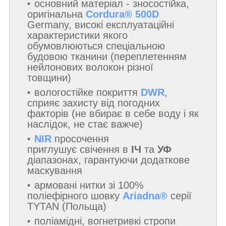
основний матеріал - зносостійка,
оригінальна
Cordura® 500D
Germany, високі експлуатаційні
характеристики якого
обумовлюються спеціальною
будовою тканини (переплетенням
нейлонових волокон різної
товщини)
вологостійке покриття
DWR
,
сприяє захисту від погодних
факторів (не вбирає в себе воду і як
наслідок, не стає важче)
NIR
просочення
приглушує свічення в
ІЧ
та
УФ
діапазонах, гарантуючи додаткове
маскування
армовані нитки зі 100%
поліефірного шовку
Ariadna®
серії
TYTAN (Польща)
поліамідні, вогнетривкі стропи