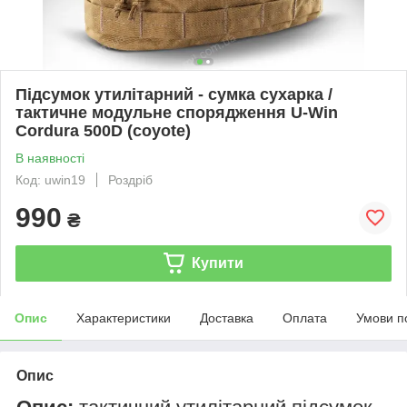
Підсумок утилітарний - сумка сухарка /
тактичне модульне спорядження U-Win
Cordura 500D (coyote)
В наявності
Код: uwin19
Роздріб
990
₴
Купити
Опис
Характеристики
Доставка
Оплата
Умови п
Опис