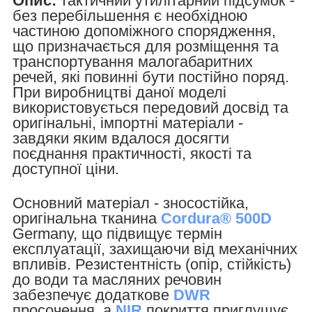
Опис:
тактичний утилітарний підсумок -
без перебільшення є необхідною
частиною допоміжного спорядження,
що призначається для розміщення та
транспортування малогабаритних
речей, які повинні бути постійно поряд.
При виробництві даної моделі
використовується передовий досвід та
оригінальні, імпортні матеріали -
завдяки яким вдалося досягти
поєднання практичності, якості та
доступної ціни.
Основний матеріал - зносостійка,
оригінальна тканина
Cordura® 500D
Germany, що підвищує термін
експлуатації, захищаючи від механічних
впливів. Резистентність (опір, стійкість)
до води та масляних речовин
забезпечує додаткове
DWR
просочення, а
NIR
покриття приглушує