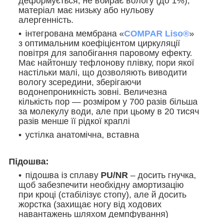
деформується, не вбирає вологу (до 1%),
матеріал має низьку або нульову
алергенність.
інтегрована мембрана «
COMPAR Liso®
»
з оптимальним коефіцієнтом циркуляції
повітря для запобігання паровому ефекту.
Має найтоншу тефлонову плівку, пори якої
настільки малі, що дозволяють виводити
вологу зсередини, зберігаючи
водонепроникність зовні. Величезна
кількість пор — розміром у 700 разів більша
за молекулу води, але при цьому в 20 тисяч
разів менше її рідкої краплі
устілка а
натомічна, вставна
Підошва:
підошва із сплаву
PU/NR
– досить гнучка,
щоб забезпечити необхідну амортизацію
при кроці (стабілізує стопу), але й досить
жорстка (захищає ногу від ходових
навантажень шляхом демпфування)