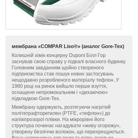
мембрана «COMPAR Liso®» (аналог Gore-Tex)
Колишній хімік концерну Dupont Білл Гор
заснував свою справу у підвалі власного будинку.
Головним завданням щойно створеного
підприємства став пошук нових застосувань
нещодавно розробленого матеріалу тефлон. У
1980 році на ринок вийшло перше взуття,
оснащене непромокальним і «дихаючою»
підкладкою Gore-Tex.
Мембрану одержують, розтягуючи нагрітий
політетрафторетилен (PTFE, «тефлон») до
напівпрозорої плівки. На мікрорівні його
структура починає нагадувати «живу огорожу»,
утворену безліччю волокон, що перехрещуються.
Вона непроникна для води та вітру, оскільки