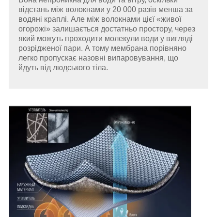
відстань між волокнами у 20 000 разів менша за
водяні краплі. Але між волокнами цієї «живої
огорожі» залишається достатньо простору, через
який можуть проходити молекули води у вигляді
розрідженої пари. А тому мембрана порівняно
легко пропускає назовні випаровування, що
йдуть від людського тіла.