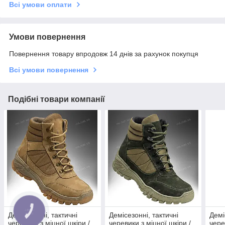
Всі умови оплати
Умови повернення
Повернення товару впродовж 14 днів за рахунок покупця
Всі умови повернення
Подібні товари компанії
Демісезонні, тактичні
Демісезонні, тактичні
Демі
черевики з міцної шкіри /
черевики з міцної шкіри /
чере