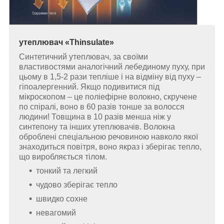
утеплювач «Thinsulate»
Синтетичний утеплювач, за своїми
властивостями аналогічний лебединому пуху, при
цьому в 1,5-2 рази тепліше і на відміну від пуху –
гіпоалергенний. Якщо подивитися під
мікроскопом – це поліефірне волокно, скручене
по спіралі, воно в 60 разів тонше за волосся
людини! Товщина в 10 разів менша ніж у
синтепону та інших утеплювачів. Волокна
оброблені спеціальною речовиною навколо якої
знаходиться повітря, воно якраз і зберігає тепло,
що виробляється тілом.
тонкий та легкий
чудово зберігає тепло
швидко сохне
невагомий