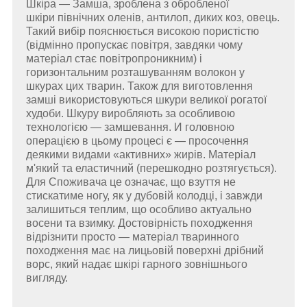
Шкіра — Замша, зроблена з обробленої
шкіри північних оленів, антилоп, диких коз, овець.
Такий вибір пояснюється високою пористістю
(відмінно пропускає повітря, завдяки чому
матеріал стає повітропроникним) і
горизонтальним розташуванням волокон у
шкурах цих тварин. Також для виготовлення
замші використовуються шкури великої рогатої
худоби. Шкуру виробляють за особливою
технологією — замшевання. И головною
операцією в цьому процесі є — просочення
деякими видами «активних» жирів. Матеріал
м'який та еластичний (перешкодно розтягується).
Для Споживача це означає, що взуття не
стискатиме ногу, як у дубовій колодці, і завжди
залишиться теплим, що особливо актуально
восени та взимку. Достовірність походження
відрізнити просто — матеріал тваринного
походження має на лицьовій поверхні дрібний
ворс, який надає шкірі гарного зовнішнього
вигляду.