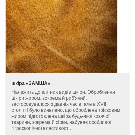
шкіра
«ЗАМША»
Належить до елітних видів шкіри. Оброблення
шкіри жиром, зокрема й риб'ячий,
застосовувалося з давніх часів, але в XVII
столітті було виявлено, що оброблена трісковим
жиром підготовлена шкіра будь-якої козячої
тварини, зокрема й сірки, набуває особливої
гігроскопічної властивості.