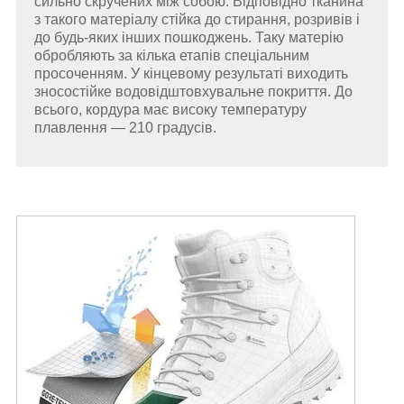
сильно скручених між собою. Відповідно тканина
з такого матеріалу стійка до стирання, розривів і
до будь-яких інших пошкоджень. Таку матерію
обробляють за кілька етапів спеціальним
просоченням. У кінцевому результаті виходить
зносостійке водовідштовхувальне покриття. До
всього, кордура має високу температуру
плавлення — 210 градусів.