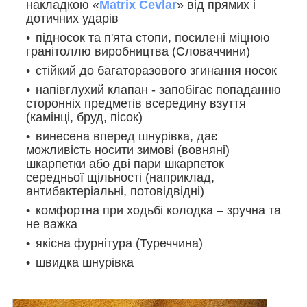
накладкою «
Matrix Cevlar
» від прямих і
дотичних ударів
підносок та п'ята стопи, посилені міцною
гранітоллю виробництва (Словаччини)
стійкий до багаторазового згинання носок
напівглухий клапан - запобігає попаданню
сторонніх предметів всередину взуття
(камінці, бруд,
пісок
)
винесена вперед шнурівка, дає
можливість носити зимові (вовняні)
шкарпетки або дві пари шкарпеток
середньої щільності (наприклад,
антибактеріальні, потовідвідні)
комфортна при ходьбі колодка – зручна та
не важка
якісна фурнітура (Туреччина)
швидка шнурівка