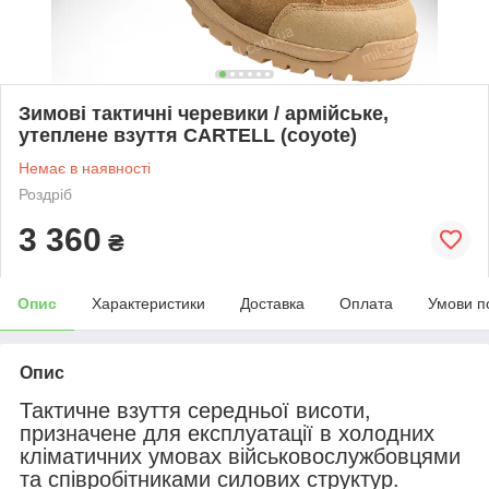
Зимові тактичні черевики / армійське,
утеплене взуття CARTELL (coyote)
Немає в наявності
Роздріб
3 360
₴
Опис
Характеристики
Доставка
Оплата
Умови п
Опис
Тактичне взуття середньої висоти,
призначене для експлуатації в холодних
кліматичних умовах військовослужбовцями
та співробітниками силових структур.