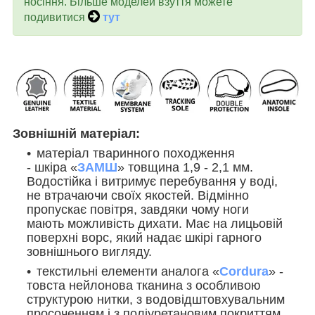
носіння. Більше моделей взуття можете
подивитися
тут
Зовнішній матеріал:
матеріал тваринного походження
- шкіра «
ЗАМШ
» товщина 1,9 - 2,1 мм.
Водостійка і витримує перебування у воді,
не втрачаючи своїх якостей. Відмінно
пропускає повітря, завдяки чому ноги
мають можливість дихати. Має на лицьовій
поверхні ворс, який надає шкірі гарного
зовнішнього вигляду.
текстильні елементи аналога «
Cordura
» -
товста нейлонова тканина з особливою
структурою нитки, з водовідштовхувальним
просоченням і з поліуретановим покриттям