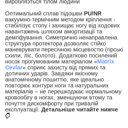
виробляэться тілом людини
Оптимальний сплав підошви
PU/NR
вакуумно-термічним методом кріплення -
стабілізує стопу і захищає ногу від ходових
навантажень шляхом амортизації та
демпфування. Симетрично ненаправлена
структура протектора дозволяє стійко
маневрувати пересічною місцевостю (гірські
схили, ліс, болото). Додатково посилений
носок прогумованим матеріалом «
Matrix
Cevlar
» сприяє захисту від прямих та
дотичних ударів. Завдяки якісному
анатомічному пошиттю, яке ідеально
повторює контури ноги та натуральних
матеріалів – не перешкоджає нормальному
кровообігу в ногах, зменшуючи втому та
почуття дискомфорту при тривалій
експлуатації.
Детальніше читайте нижче