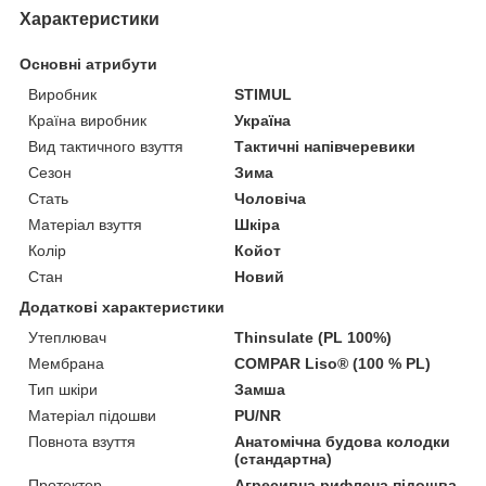
Характеристики
Основні атрибути
Виробник
STIMUL
Країна виробник
Україна
Вид тактичного взуття
Тактичні напівчеревики
Сезон
Зима
Стать
Чоловіча
Матеріал взуття
Шкіра
Колір
Койот
Стан
Новий
Додаткові характеристики
Утеплювач
Thinsulate (PL 100%)
Мембрана
COMPAR Liso® (100 % PL)
Тип шкіри
Замша
Матеріал підошви
PU/NR
Повнота взуття
Анатомічна будова колодки
(стандартна)
Протектор
Агресивна рифлена підошва