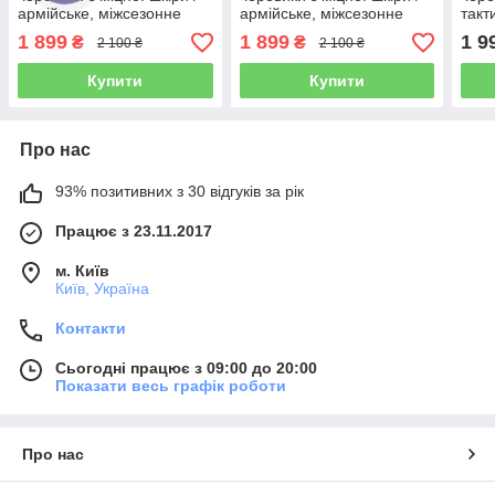
армійське, міжсезонне
армійське, міжсезонне
такт
взуття демі SQUAD Gen.3
взуття демі SQUAD Gen.3
VERS
1 899
1 899
1 9
₴
₴
2 100 ₴
2 100 ₴
(coyote OP)
(ranger green)
Купити
Купити
Про нас
93% позитивних з 30 відгуків за рік
Працює з 23.11.2017
м. Київ
Київ, Україна
Контакти
Сьогодні працює з 09:00 до 20:00
Показати весь графік роботи
Про нас