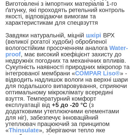
Виготовлені з імпортних матеріалів 1-го
ґатунку, які проходять ретельний контроль
якості, відповідаючи вимогам та
характеристикам для спецвзуття
Завдяки натуральній, міцній
шкірі
ВРХ
(великої рогатої худоби) обробленої
вологостійким просоченням аналога
Water-
proof
, має високий коефіцієнт захисту до
недружніх погодних та механічних впливів.
Сукупність наявності природних мікропор та
інтегрованої мембрани «
COMPAR Liso®
» -
відводить надлишок вологи на верхні шари
для подальшого випаровування, сприяючи
оптимальному мікроклімату всередині
взуття. Температурний комфорт
експлуатації від
+5 до -20 °С
(з
додатковими утеплюючими елементами
для ніг), забезпечує інноваційний
утеплювач працюючий за принципом
«
Thinsulate
», зберігаючи тепло яке