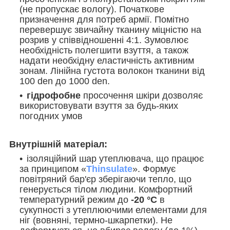
(не пропускає вологу). Початкове
призначення для потреб армії. Помітно
перевершує звичайну тканину міцністю на
розрив у співвідношенні 4:1. Зумовлює
необхідність полегшити взуття, а також
надати необхідну еластичність активним
зонам. Лінійна густота волокон тканини від
100 den до 1000 den.
гідрофобне
просочення шкіри дозволяє
використовувати взуття за будь-яких
погодних умов
Внутрішній матеріал:
ізоляційний шар утеплювача, що працює
за принципом «
Thinsulate
». Формує
повітряний бар'єр зберігаючи тепло, що
генерується тілом людини. Комфортний
температурний режим до
-20 °С
в
сукупності з утеплюючими елементами для
ніг (вовняні, термно-шкарпетки). Не