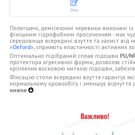
Опис
Полегшені, демісезонні черевики виконані із
фінішним гідрофобним просоченням - має чуд
середовище всередині взуття та захист від н
«
Oxford
», сприяють еластичності активних з
Оптимально підібраний сплав підошви
PU/N
протектора агресивної форми, дозволяє сті
кріплення восковою ниткою підошви, забезпеч
Фіксацію стопи всередині взуття гарантує як
нормальному кровообігу і зменшує відчуття 
нижче