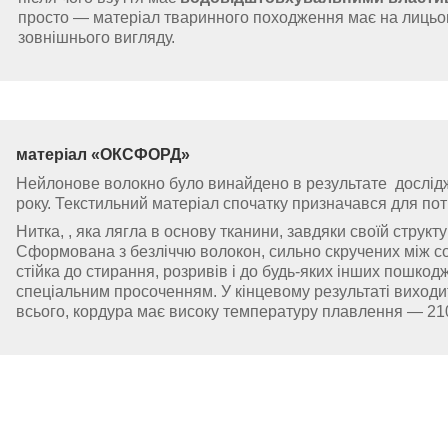
просто — матеріал тваринного походження має на лицьові
зовнішнього вигляду.
матеріал
«
ОКСФОРД
»
Нейлонове волокно було винайдено в результате дослід
року. Текстильний матеріал спочатку призначався для по
Нитка, , яка лягла в основу тканини, завдяки своїй структу
Сформована з безліччю волокон, сильно скручених між со
стійка до стирання, розривів і до будь-яких інших пошкод
спеціальним просоченням. У кінцевому результаті виходи
всього, кордура має високу температуру плавлення — 210