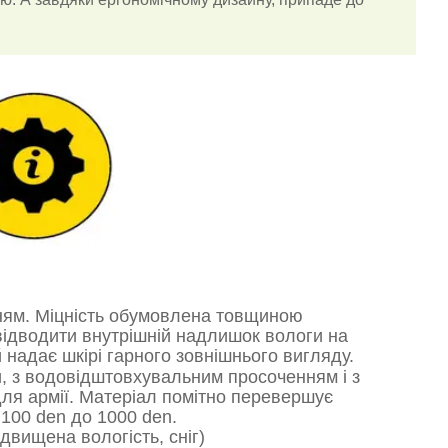
м. Міцність обумовлена ​​товщиною
 відводити внутрішній надлишок вологи на
надає шкірі гарного зовнішнього вигляду.
и, з водовідштовхувальним просоченням і з
для армії. Матеріал помітно перевершує
 100 den до 1000 den.
двищена вологість, сніг)