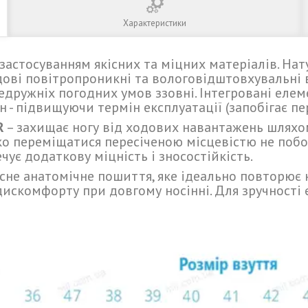
Характеристики
 застосуванням якісних та міцних матеріалів. На
ові повітропроникні та вологовідштовхувальні 
едружніх погодних умов ззовні. Інтегровані елем
он - підвищуючи термін експлуатації (запобігає 
R
– захищає ногу від ходових навантажень шляхо
йко переміщатися пересіченою місцевістю не по
ує додаткову міцність і зносостійкість.
існе анатомічне пошиття, яке ідеально повторює
дискомфорту при довгому носінні. Для зручності 