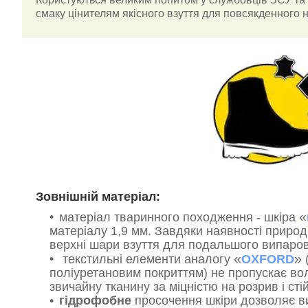
смаку цінителям якісного взуття для повсякденного
Зовнішній матеріал:
«
матеріал тваринного походження - шкіра
матеріалу 1,9 мм. Завдяки наявності природ
верхні шари взуття для подальшого випарову
«
»
текстильні елементи аналогу
OXFORD
(
поліуретановим покриттям) не пропускає вол
звичайну тканину за міцністю на розрив і сті
гідрофобне
просочення шкіри дозволяє ви