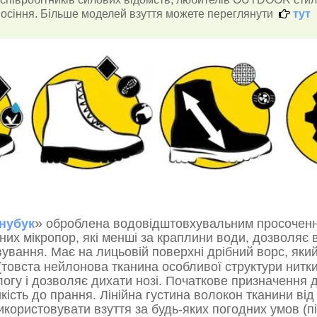
 носіння. Більше моделей взуття можете переглянути
тут
»
нубук
оброблена водовідштовхувальним просочення
них мікропор, які менші за краплини води, дозволяє
вання. Має на лицьовій поверхні дрібний ворс, який 
товста нейлонова тканина особливої ​​структури нитк
огу і дозволяє дихати нозі. Початкове призначення 
йкість до прання. Лінійна густина волокон тканини від
користовувати взуття за будь-яких погодних умов (пі