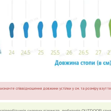
изначте співвідношення довжини устілки у
см.
та розміру взуття,
співробітників силових відомств, любителів OUTDOOR стил