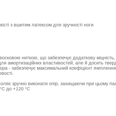
кісті з вшитим латексом для зручності ноги
осковою ниткою, що забезпечує додаткову міцність, т
 для амортизаційних властивостей, але й досить тве
тора - забезпечує максимальний коефіцієнт зчепленн
вості.
оляє зручно виконати опір, захищаючи при цьому пал
 °C до +120 °C