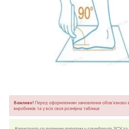
Важливо!
Перед оформленням замовлення обов'язково в
виробників та у всіх своя розмірна таблиця
Користуються великим попитом у службовців ЗСУ та 