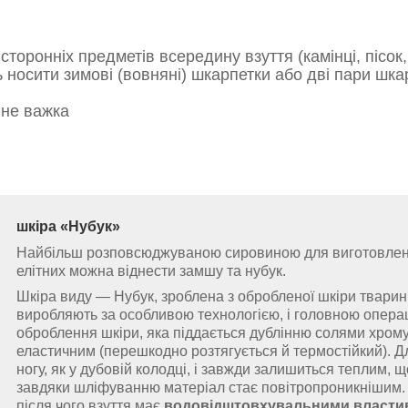
торонніх предметів всередину взуття (камінці, пісок,
 носити зимові (вовняні) шкарпетки або дві пари шка
 не важка
шкіра
«
Нубук
»
Найбільш розповсюджуваною сировиною для виготовлення 
елітних можна віднести замшу та нубук.
Шкіра виду — Нубук, зроблена з обробленої шкіри тварин,
виробляють за особливою технологією, і головною операц
оброблення шкіри, яка піддається дублінню солями хрому. 
еластичним (перешкодно розтягується й термостійкий). Д
ногу, як у дубовій колодці, і завжди залишиться теплим, 
завдяки шліфуванню матеріал стає повітропроникнішим.
після чого взуття має
водовідштовхувальними власти