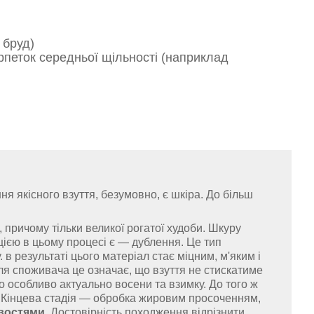
 бруд)
рпеток середньої щільності (наприклад
якісного взуття, безумовно, є шкіра. До більш
 причому тільки великої рогатої худоби. Шкуру
ією в цьому процесі є — дублення. Це тип
в результаті цього матеріал стає міцним, м'яким і
ля споживача це означає, що взуття не стискатиме
що особливо актуально восени та взимку. До того ж
 Кінцева стадія — обробка жировим просоченням,
востями
. Достовірність походження відрізнити