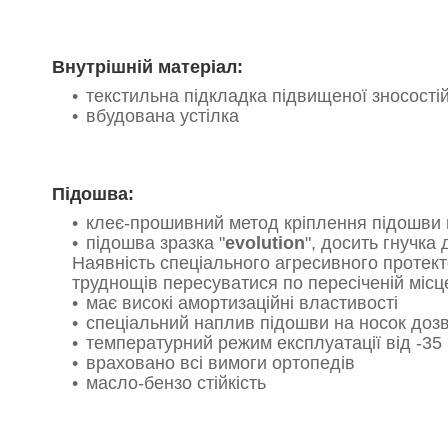
Внутрішній матеріал:
текстильна підкладка підвищеної зносостій
вбудована устілка
Підошва:
клеє-прошивний метод кріплення підошви в
підошва зразка "
evolution
", досить гнучка
Наявність спеціального агресивного протек
труднощів пересуватися по пересіченій місце
має високі амортизаційні властивості
спеціальний наплив підошви на носок дозв
температурний режим експлуатації від -35
враховано всі вимоги ортопедів
масло-бензо стійкість