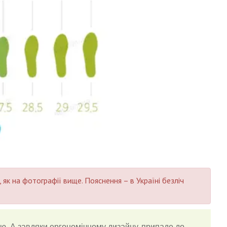
 як на фотографії вище. Пояснення – в Україні безліч
ю. А завдяки ергономічному дизайну, припаде до