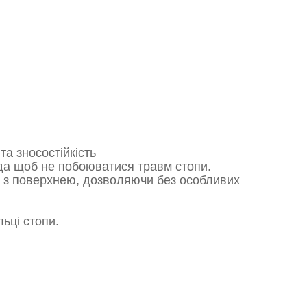
а зносостійкість
рда щоб не побоюватися травм стопи.
я з поверхнею, дозволяючи без особливих
ьці стопи.