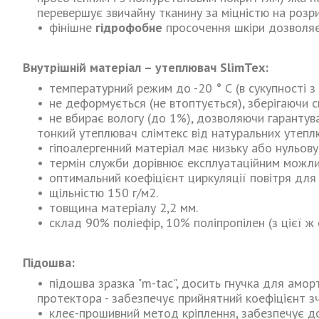
перевершує звичайну тканину за міцністю на розрив
фінішне
гідрофобне
просочення шкіри дозволяє
Внутрішній матеріал – утеплювач SlimTex:
температурний режим до -20 ° С (в сукупності з
не деформується (не втоптується), зберігаючи с
не вбирає вологу (до 1%), дозволяючи гарантув
тонкий утеплювач слімтекс від натуральних утеплю
гіпоалергенний матеріал має низьку або нульову
термін служби дорівнює експлуатаційним можл
оптимальний коефіцієнт циркуляції повітря для
щільністю 150 г/м2.
товщина матеріалу 2,2 мм.
склад 90% поліефір, 10% поліпропілен (з цієї ж
Підошва:
підошва зразка "m-tac", досить гнучка для амор
протектора - забезпечує прийнятний коефіцієнт 
клеє-прошивний метод кріплення, забезпечує дод