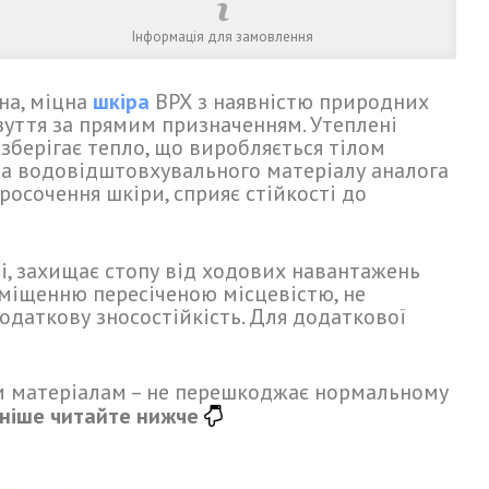
Інформація для замовлення
на, міцна
шкіра
ВРХ з наявністю природних
зуття за прямим призначенням. Утеплені
зберігає тепло, що виробляється тілом
 та водовідштовхувального матеріалу аналога
осочення шкіри, сприяє стійкості до
і, захищає стопу від ходових навантажень
еміщенню пересіченою місцевістю, не
даткову зносостійкість. Для додаткової
м матеріалам – не перешкоджає нормальному
ніше читайте нижче