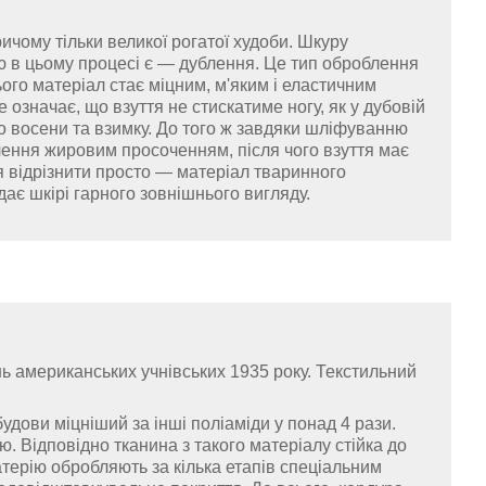
ичому тільки великої рогатої худоби. Шкуру
ю в цьому процесі є — дублення. Це тип оброблення
ього матеріал стає міцним, м'яким і еластичним
 означає, що взуття не стискатиме ногу, як у дубовій
о восени та взимку. До того ж завдяки шліфуванню
лення жировим просоченням, після чого взуття має
я відрізнити просто — матеріал тваринного
ає шкірі гарного зовнішнього вигляду.
 американських учнівських 1935 року. Текстильний
 будови міцніший за інші поліаміди у понад 4 рази.
 Відповідно тканина з такого матеріалу стійка до
атерію обробляють за кілька етапів спеціальним