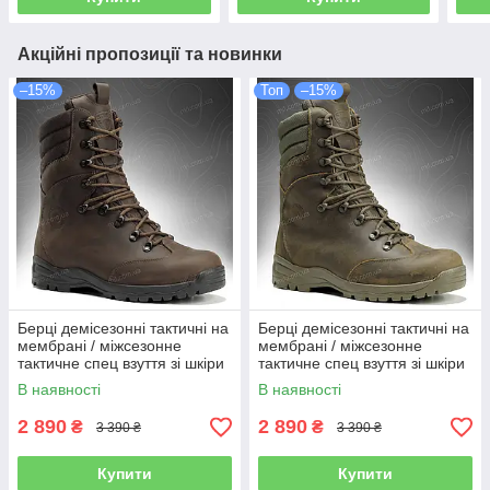
Акційні пропозиції та новинки
–15%
Топ
–15%
Берці демісезонні тактичні на
Берці демісезонні тактичні на
мембрані / міжсезонне
мембрані / міжсезонне
тактичне спец взуття зі шкіри
тактичне спец взуття зі шкіри
OMEGA Stimul (dark brown)
OMEGA Stimul (olive)
В наявності
В наявності
2 890
2 890
₴
₴
3 390 ₴
3 390 ₴
Купити
Купити