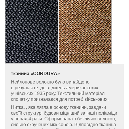
тканина
«
CORDURA
»
Нейлонове волокно було винайдено
в результате досліджень американських
учнівських 1935 року. Текстильний матеріал
спочатку призначався для потреб військових.
Нитка, , яка лягла в основу тканини, завдяки
своїй структурі будови міцніший за інші поліаміди
у понад 4 рази. Сформована з безліччю волокон,
сильно скручених між собою. Відповідно тканина