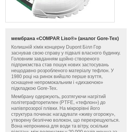
мембрана «COMPAR Liso®» (аналог Gore-Tex)
Колишній хімік концерну Dupont Білл Гор
заснував свою справу у підвалі власного будинку.
Головним завданням щойно створеного
підприємства став пошук нових застосувань
нещодавно розробленого матеріалу тефлон. У
1980 році на ринок вийшло перше взуття,
оснащене непромокальним і «дихаючою»
підкладкою Gore-Tex.
Мембрану одержують, розтягуючи нагрітий
політетрафторетилен (PTFE, «тефлон») до
напівпрозорої плівки. На мікрорівні його
структура починає нагадувати «живу огорожу»,
утворену безліччю волокон, що перехрещуються.
Вона непроникна для води та вітру, оскільки
відстань між волокнами у 20 000 разів менша за