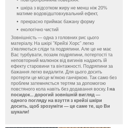
шкіра з відсотком жиру не менш ніж 20%
матиме водовідштовхувальний ефект,
прекрасно приймає бажану форму
екологічно чистий
Зовнішність — одна з головних рис цього
матеріалу. На шкірі "Крейзі Хорс" легко
з'являються сліди та подряпини. Але це не має
Вас турбувати, позаяк подряпини, потертості та
неповторний малюнок від вигинів надають їй
ефекту старовини та вінтажності. Подряпини за
бажання легко видалити. Для цього досить
протерти це місце м'якою ганчіркою. Так само без
проблем затемняється тертям за допомогою
повстяного кола навіть без додавання воску.
І на
посидок... дорогий зовнішній вигляд —
одного погляду на взуття з крейзі шкіри
досить, щоб зрозуміти — це саме те, що Ви
шукали!