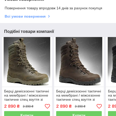
Повернення товару впродовж 14 днів за рахунок покупця
Всі умови повернення
Подібні товари компанії
Берці демісезонні тактичні
Берці демісезонні тактичні
Берц
на мембрані / міжсезонне
на мембрані / міжсезонне
на м
тактичне спец взуття зі
тактичне спец взуття зі
такт
шкіри OMEGA Stimul
шкіри OMEGA Stimul (dark
шкір
2 890
2 890
2 8
₴
₴
3 390 ₴
3 390 ₴
(olive)
brown)
(blac
Купити
Купити