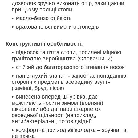
дозволяє зручно виконати опір, захищаючи
при цьому пальці стопи
масло-бензо стійкість
враховано всі вимоги ортопедів
Конструктивні особливості:
підносок та п'ята стопи, посилені міцною
гранітоллю виробництва (Словаччини)
стійкий до багаторазового згинання носок
напівглухий клапан - запобігає попаданню
сторонніх предметів всередину взуття
(камінці, бруд,
пісок
)
винесена вперед шнурівка, дає
можливість носити зимові (вовняні)
шкарпетки або дві пари шкарпеток
середньої щільності (наприклад,
антибактеріальні, потовідвідні)
комфортна при ходьбі колодка – зручна та
не важка