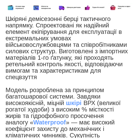
Шкіряні демісезонні берці тактичного
напрямку. Спроектовані як надійний
елемент екіпірування для експлуатації в
екстремальних умовах
військовослужбовцями та співробітниками
силових структур. Виготовлені з імпортних
матеріалів 1-го ґатунку, які проходять
ретельний контроль якості, відповідаючи
вимогам та характеристикам для
спецвзуття
Модель розроблена за принципом
багатошарової системи. Завдяки
високоякісній, міцній
шкірі
ВРХ (великої
рогатої худоби)
з
високим % місткості
жирів
та гідрофобного просочення
аналогу
«
Waterproof
»
— має високий
коефіцієнт захисту до механічних і
кліматичних чинників
. Сукупність