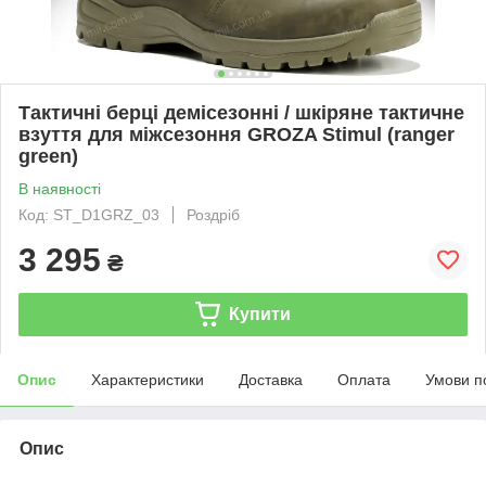
Тактичні берці демісезонні / шкіряне тактичне
взуття для міжсезоння GROZA Stimul (ranger
green)
В наявності
Код: ST_D1GRZ_03
Роздріб
3 295
₴
Купити
Опис
Характеристики
Доставка
Оплата
Умови п
Опис