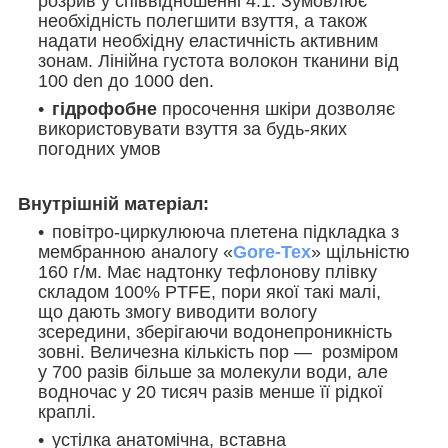
розрив у співвідношенні 4:1. Зумовлює
необхідність полегшити взуття, а також
надати необхідну еластичність активним
зонам. Лінійна густота волокон тканини від
100 den до 1000 den.
гідрофобне
просочення шкіри дозволяє
використовувати взуття за будь-яких
погодних умов
Внутрішній матеріал:
повітро-циркулююча плетена підкладка з
мембранною аналогу «
Gore-Tex
» щільністю
160 г/м. Має надтонку тефлонову плівку
складом 100% PTFE, пори якої такі малі,
що дають змогу виводити вологу
зсередини, зберігаючи водонепроникність
зовні. Величезна кількість пор — розміром
у 700 разів більше за молекули води, але
водночас у 20 тисяч разів менше її рідкої
краплі.
устілка а
натомічна, вставна