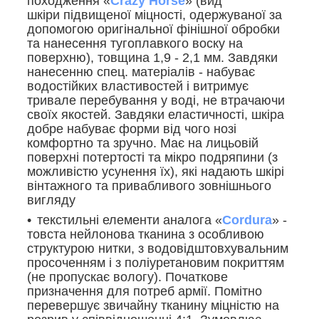
походження «
Crazy Horse
» (вид
шкіри підвищеної міцності, одержуваної за
допомогою оригінальної фінішної обробки
та нанесення тугоплавкого воску на
поверхню), товщина 1,9 - 2,1 мм. Завдяки
нанесенню спец. матеріалів - набуває
водостійких властивостей і витримує
тривале перебування у воді, не втрачаючи
своїх якостей. Завдяки еластичності, шкіра
добре набуває форми від чого нозі
комфортно та зручно. Має на лицьовій
поверхні потертості та мікро подряпини (з
можливістю усунення їх), які надають шкірі
вінтажного та привабливого зовнішнього
вигляду
текстильні елементи аналога «
Cordura
» -
товста нейлонова тканина з особливою
структурою нитки, з водовідштовхувальним
просоченням і з поліуретановим покриттям
(не пропускає вологу). Початкове
призначення для потреб армії. Помітно
перевершує звичайну тканину міцністю на