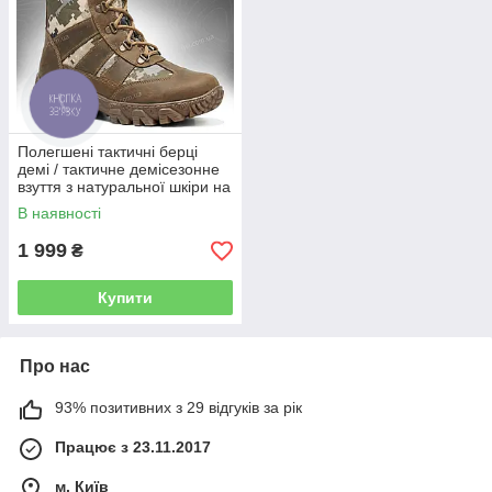
Полегшені тактичні берці
демі / тактичне демісезонне
взуття з натуральної шкіри на
осінь HORNET-X Gen.2
В наявності
(MM14)
1 999
₴
Купити
Про нас
93% позитивних з 29 відгуків за рік
Працює з 23.11.2017
м. Київ