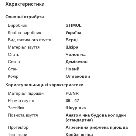
Характеристики
Основні атрибути
Виробник
STIMUL
Країна виробник
Україна
Вид тактичного взуття
Берці
Матеріал взуття
Шкіра
Стать
Чоловіча
Сезон
Демісезон
Стан
Новий
Колір
Оливковий
Користувальницькі характеристики
Матеріал підошви
PU/NR
Розмір взуття
36 - 47
Застібка
Шнурівка
Повнота взуття
Анатомічна будова колодки
(стандартна)
Протектор
Агресивна рифлена підошва
Тип шкіри
Крейзі шкіра