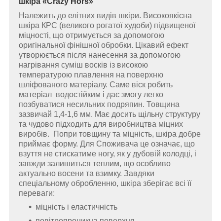
шкіра
«Crazy Hors»
Належить до елітних видів шкіри. Високоякісна
шкіра КРС (великого рогатої худоби) підвищеної
міцності, що отримується за допомогою
оригінальної фінішної обробки. Цікавий ефект
утворюється після нанесення за допомогою
нагрівання суміш восків із високою
температурою плавлення на поверхню
шліфованого матеріалу. Саме віск робить
матеріал водостійким і дає змогу легко
позбуватися несильних подряпин. Товщина
зазвичай 1,4-1,6 мм. Має досить щільну структуру
та чудово підходить для виробництва міцних
виробів. Попри товщину та міцність, шкіра добре
приймає форму. Для Споживача це означає, що
взуття не стискатиме ногу, як у дубовій колодці, і
завжди залишиться теплим, що особливо
актуально восени та взимку. Завдяки
спеціальному обробленню, шкіра зберігає всі її
переваги:
міцність і еластичність
повітропроникна поверхня.