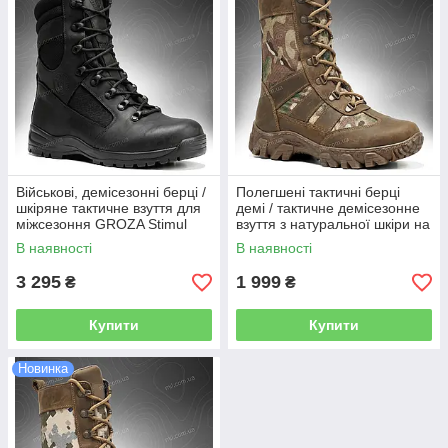
Військові, демісезонні берці /
Полегшені тактичні берці
шкіряне тактичне взуття для
демі / тактичне демісезонне
міжсезоння GROZA Stimul
взуття з натуральної шкіри на
(black)
осінь HORNET-X Gen.2 (MTP)
В наявності
В наявності
3 295
1 999
₴
₴
Купити
Купити
Новинка