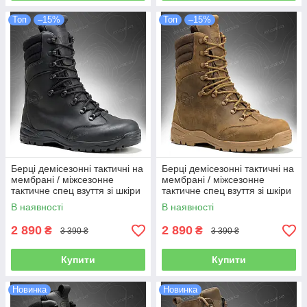
Топ
–15%
Топ
–15%
Берці демісезонні тактичні на
Берці демісезонні тактичні на
мембрані / міжсезонне
мембрані / міжсезонне
тактичне спец взуття зі шкіри
тактичне спец взуття зі шкіри
OMEGA Stimul (black)
OMEGA Stimul (coyote)
В наявності
В наявності
2 890
2 890
₴
₴
3 390 ₴
3 390 ₴
Купити
Купити
Новинка
Новинка