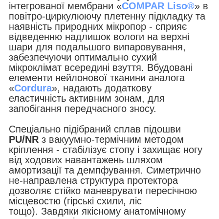
інтегрованої мембрани «
COMPAR Liso®
» в
повітро-циркулюючу плетенну підкладку та
наявність природних мікропор - сприяє
відведенню надлишок вологи на верхні
шари для подальшого випаровування,
забезпечуючи
оптимально сухий
мікроклімат всередині взуття. Вбудовані
елементи нейлонової тканини аналога
«
Cordura
», надають додаткову
еластичність активним зонам, для
запобігання передчасного зносу.
Спеціально підібраний сплав підошви
PU/NR
з вакуумно-термічним методом
кріплення - стабілізує стопу і захищає ногу
від ходових навантажень шляхом
амортизації та демпфування. Симетрично
не-направлена структура протектора
дозволяє стійко маневрувати пересічною
місцевостю (гірські схили, ліс
тощо). Завдяки якісному анатомічному