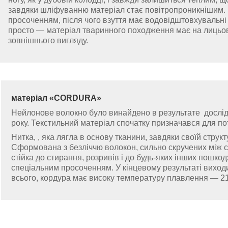
завдяки шліфуванню матеріал стає повітропроникнішим.
просоченням, після чого взуття має водовідштовхувальні 
просто — матеріал тваринного походження має на лицьові
зовнішнього вигляду.
матеріал
«
CORDURA
»
Нейлонове волокно було винайдено в результате дослід
року. Текстильний матеріал спочатку призначався для по
Нитка, , яка лягла в основу тканини, завдяки своїй структ
Сформована з безліччю волокон, сильно скручених між с
стійка до стирання, розривів і до будь-яких інших пошко
спеціальним просоченням. У кінцевому результаті виход
всього, кордура має високу температуру плавлення — 21