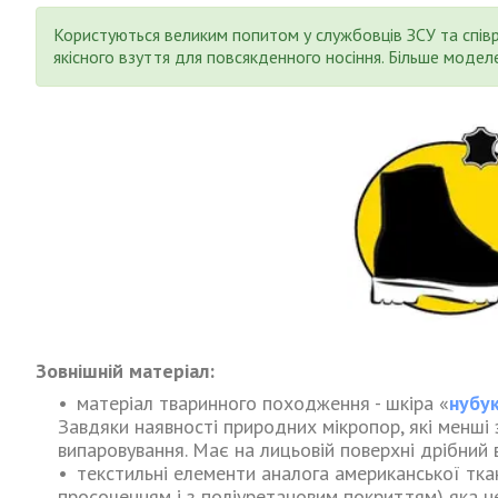
Користуються великим попитом у службовців ЗСУ та спів
якісного взуття для повсякденного носіння. Більше моде
Зовнішній матеріал:
матеріал тваринного походження - шкіра «
нубу
Завдяки наявності природних мікропор, які менші
випаровування. Має на лицьовій поверхні дрібний в
текстильні елементи аналога американської тка
просоченням і з поліуретановим покриттям) яка не