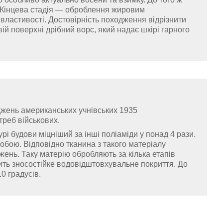
 Кінцева стадія — оброблення жировим
властивості. Достовірність походження відрізнити
й поверхні дрібний ворс, який надає шкірі гарного
жень американських учнівських 1935
треб військових.
урі будови міцніший за інші поліаміди у понад 4 рази.
обою. Відповідно тканина з такого матеріалу
джень. Таку матерію обробляють за кілька етапів
ить зносостійке водовідштовхувальне покриття. До
0 градусів.