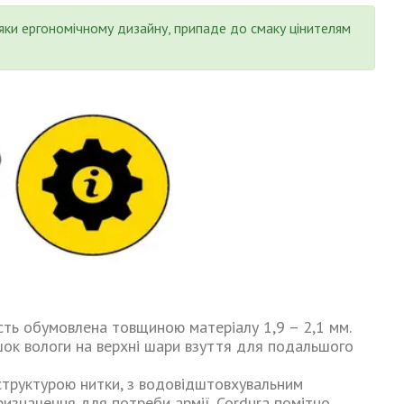
яки ергономічному дизайну, припаде до смаку цінителям
ть обумовлена товщиною матеріалу 1,9 – 2,1 мм.
шок вологи на верхні шари взуття для подальшого
структурою нитки, з водовідштовхувальним
ризначення для потреби армії. Cordura помітно