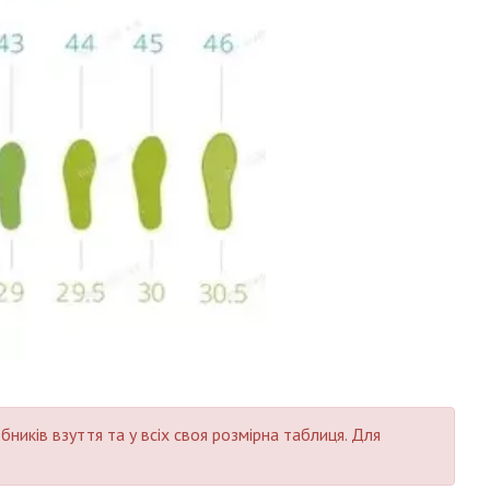
ників взуття та у всіх своя розмірна таблиця. Для