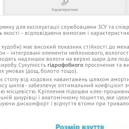
Характеристики
рямку для експлуатації службовцями ЗСУ та спів
ь якості – відповідаючи вимогам і характеристи
 худоби) має високий показник стійкості до меха
н – інтегровані елементи нейлонового, вологост
дводять надлишок вологи на верхні шари для по
иробу. Сукупність
гідрофобного
просочення та ви
х умовах (дощ, болото тощо).
є стопу від ходових навантажень шляхом аморти
су шипів - забезпечує оптимальний коефіцієнт з
ю місцевістю. Кріплення підошви клеє-прошивним
льній шнурівці і анатомічному пошиттю, яке ідеа
уючи дискомфорт і відчуття втоми при тривало