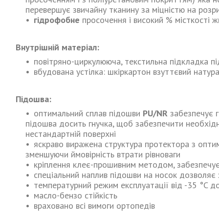
перевершує звичайну тканину за міцністю на розрив
гідрофобне
просочення і високий % місткості ж
Внутрішній матеріал:
повітряно-циркулююча, текстильна підкладка пі
вбудована устілка: шкіркартон взуттєвий натура
Підошва:
оптимальний сплав підошви
PU/NR
забезпечує г
підошва досить гнучка, щоб забезпечити необхідн
нестандартній поверхні
яскраво виражена структура протектора з опти
зменшуючи ймовірність втрати рівноваги
кріплення клеє-прошивним методом, забезпечує 
спеціальний наплив підошви на носок дозволяє 
температурний режим експлуатації від -35 °C д
масло-бензо стійкість
враховано всі вимоги ортопедів