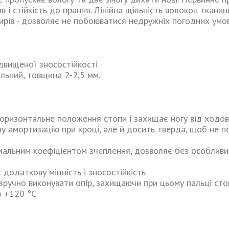
 і стійкість до прання. Лінійна щільність волокон ткани
ирів - дозволяє не побоюватися недружніх погодних умо
двищеної зносостійкості
льний, товщина 2-2,5 мм.
оризонтальне положення стопи і захищає ногу від ходо
у амортизацію при кроці, але й досить тверда, щоб не п
мальним коефіцієнтом зчеплення, дозволяє без особливи
додаткову міцність і зносостійкість
зручно виконувати опір, захищаючи при цьому пальці сто
о +120 °C