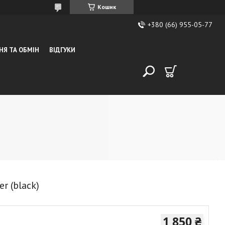
Кошик
+380 (66) 955-05-77
НЯ ТА ОБМІН
ВІДГУКИ
r (black)
1 850 ₴