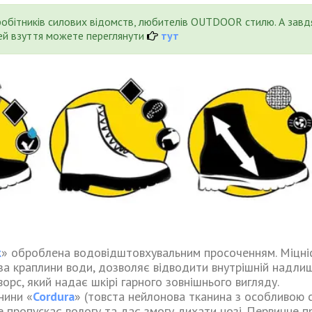
робітників силових відомств, любителів OUTDOOR стилю. А завд
лей взуття можете переглянути
тут
к
» оброблена водовідштовхувальним просоченням. Міцніс
 за краплини води, дозволяє відводити внутрішній надли
орс, який надає шкірі гарного зовнішнього вигляду.
нини «
Cordura
» (товста нейлонова тканина з особливою 
 пропускає вологу та дає змогу дихати нозі. Первинне п