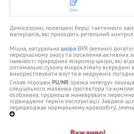
Опис
Демісезонні, полегшені берці тактичного нап
матеріалів, які проходять ретельний контрол
Міцна, натуральна
шкіра
ВРХ (великої рогатої
передчасному зносу та посилення активних зо
наявності природних мікропор шкіри, які ві
оптимально сухому мікроклімату всередині в
використовувати взуття в недружніх погодни
Сплав підошви
PU/NR
зразка «energy» захища
спеціального малюнка протектора та
комплек
особливих труднощів маневрувати пересічно
підвищуючи термін
експлуатації
. Завдяки щі
перешкоджає нормальному кровообігу, зменш