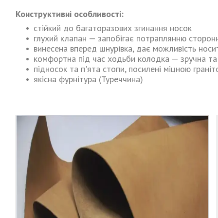
Конструктивні особливості:
стійкий до багаторазових згинання носок
глухий клапан — запобігає потраплянню сторонні
винесена вперед шнурівка, дає можливість носи
комфортна під час ходьби колодка — зручна та
підносок та п'ята стопи, посилені міцною грані
якісна фурнітура (Туреччина)