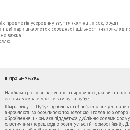
х предметів усередину взуття (камінці, пісок, бруд)
ти дві пари шкарпеток середньої щільності (наприклад п
 не важка
толлю
шкіра
«
НУБУК
»
Найбільш розповсюджуваною сировиною для виготовлення 
елітних можна віднести замшу та нубук.
Шкіра виду — Нубук, зроблена з обробленої шкіри тварин,
виробляють за особливою технологією, і головною операц
оброблення шкіри, яка піддається дублінню солями хрому. 
еластичним (перешкодно розтягується й термостійкий). Д
ногу, як у дубовій колодці, і завжди залишиться теплим, 