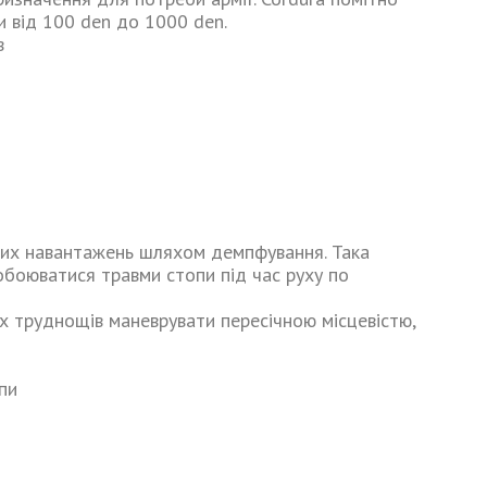
ни від 100 den до 1000 den.
в
вих навантажень шляхом демпфування. Така
обоюватися травми стопи під час руху по
х труднощів маневрувати пересічною місцевістю,
пи