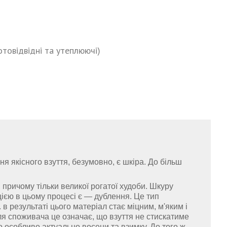
отовідвідні та утеплюючі)
якісного взуття, безумовно, є шкіра. До більш
 причому тільки великої рогатої худоби. Шкуру
ією в цьому процесі є — дублення. Це тип
в результаті цього матеріал стає міцним, м'яким і
ля споживача це означає, що взуття не стискатиме
що особливо актуально восени та взимку. До того ж