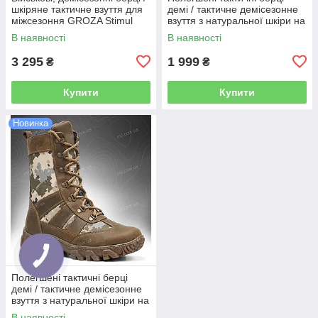
шкіряне тактичне взуття для
демі / тактичне демісезонне
міжсезоння GROZA Stimul
взуття з натуральної шкіри на
(black)
осінь HORNET-X Gen.2 (MTP)
В наявності
В наявності
3 295
1 999
₴
₴
Купити
Купити
Новинка
Полегшені тактичні берці
демі / тактичне демісезонне
взуття з натуральної шкіри на
осінь HORNET-X Gen.2
В наявності