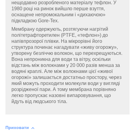
нещодавно розробленого матеріалу тефлон. У
1980 році на ринок вийшло перше взуття,
оснащене непромокальним і «дихаючою»
підкладкою Gore-Tex.
Мембрану одержують, розтягуючи нагрітий
політетрафторетилен (PTFE, «тефлон») до
напівпрозорої плівки. На мікрорівні його
структура починає нагадувати «живу огорожу»,
утворену безліччю волокон, що перехрещуються.
Вона непроникна для води та вітру, оскільки
відстань між волокнами у 20 000 разів менша за
водяні краплі. Але між волокнами цієї «живої
огорожі» залишається достатньо простору, через
який можуть проходити молекули води у вигляді
розрідженої пари. А тому мембрана порівняно
легко пропускає назовні випаровування, що
йдуть від людського тіла.
Приховати