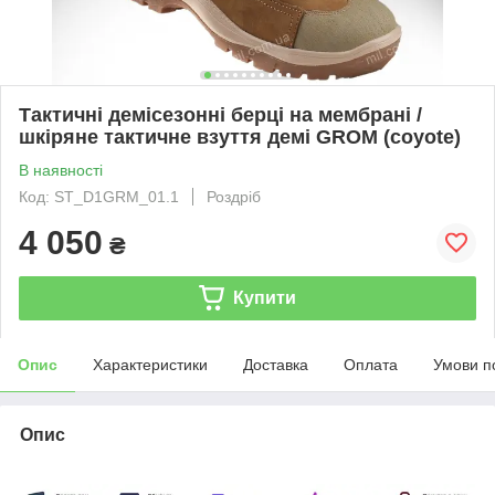
Тактичні демісезонні берці на мембрані /
шкіряне тактичне взуття демі GROM (coyote)
В наявності
Код: ST_D1GRM_01.1
Роздріб
4 050
₴
Купити
Опис
Характеристики
Доставка
Оплата
Умови п
Опис