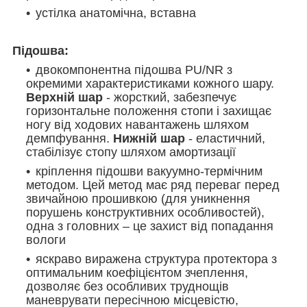
устілка а
натомічна, вставна
Підошва:
двокомпонентна підошва
PU/NR
з
окремими характеристиками кожного шару.
Верхній шар
- жорсткий, забезпечує
горизонтальне положення стопи і захищає
ногу від ходових навантажень шляхом
демпфування.
Нижній шар
- еластичний,
стабілізує стопу шляхом амортизації
кріплення підошви вакуумно-термічним
методом. Цей метод має ряд переваг перед
звичайною прошивкою
(для уникнення
порушень конструктивних особливостей)
,
одна з головних – це захист від попадання
вологи
яскраво виражена структура протектора з
оптимальним коефіцієнтом зчеплення,
дозволяє без особливих труднощів
маневрувати пересічною місцевістю,