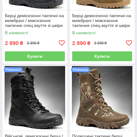
Берці демісезонні тактичні на
Берці демісезонні тактичні на
мембрані / міжсезонне
мембрані / міжсезонне
тактичне спец взуття зі шкіри
тактичне спец взуття зі шкіри
OMEGA Stimul (black)
OMEGA Stimul (coyote)
В наявності
В наявності
2 890
2 890
₴
₴
3 390 ₴
3 390 ₴
Купити
Купити
Новинка
Новинка
Військові, демісезонні берці /
Полегшені тактичні берці