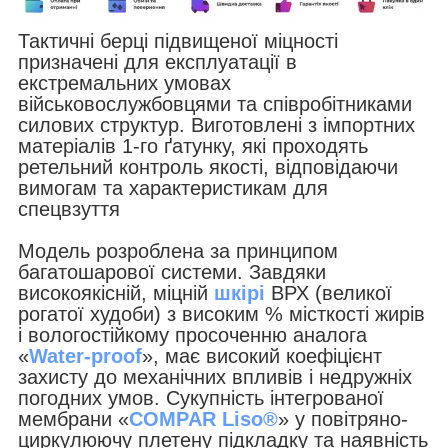
Тактичні берці підвищеної міцності
призначені для експлуатації в
екстремальних умовах
військовослужбовцями та співробітниками
силових структур. Виготовлені з імпортних
матеріалів 1-го ґатунку, які проходять
ретельний контроль якості, відповідаючи
вимогам та характеристикам для
спецвзуття
Модель розроблена за принципом
багатошарової системи. Завдяки
високоякісній, міцній
шкірі
ВРХ (великої
рогатої худоби) з високим % місткості жирів
і вологостійкому просоченню аналога
«
Water-proof
», має високий коефіцієнт
захисту до механічних впливів і недружніх
погодних умов. Сукупність інтегрованої
мембрани «
COMPAR Liso®
» у повітряно-
циркулюючу плетену підкладку та наявність