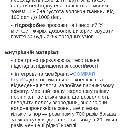
надати необхідну еластичність активним
зонам. Лінійна густота волокон тканини від
100 den до 1000 den.
гідрофобне
просочення і високий %
місткості жирів, дозволяє використовувати
взуття за будь-яких погодних умов
Внутрішній матеріал:
повітряно-циркулююча, текстильна
підкладка підвищеної зносостійкості
інтегрована мембрана «
COMPAR
Liso®
» для оптимального коефіцієнта
відведення вологи, запобігає парниковому
ефекту. Має найтоншу тефлонову плівку,
пори якої настільки малі, що дозволяють
виводити вологу зсередини, зберігаючи
водонепроникність зовні. Величезна
кількість пор — розміром у 700 разів більша
за молекулу води, але при цьому в 20 тисяч
разів менше її рідкої краплі