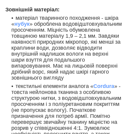
Зовнішній матеріал:
матеріал тваринного походження - шкіра
«
нубук
» оброблена водовідштовхувальним
просоченням. Міцність обумовлена
товщиною матеріалу 1,9 – 2,1 мм. Завдяки
наявності природних мікропор, які менші за
краплини води, дозволяє відводити
внутрішній надлишок вологи на верхні
шари взуття для подальшого
випаровування. Має на лицьовій поверхні
дрібний ворс, який надає шкірі гарного
зовнішнього вигляду
текстильні елементи аналога «
Cordura
» -
товста нейлонова тканина з особливою
структурою нитки, з водовідштовхувальним
просоченням і з поліуретановим покриттям
(не пропускає вологу). Початкове
призначення для потреб армії. Помітно
перевершує звичайну тканину міцністю на
розрив у співвідношенні 4:1. Зумовлює
необхідність полегшити взуття, а також