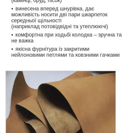
(камінці, бруд,
пісок
)
винесена вперед шнурівка, дає
можливість носити дві пари шкарпеток
середньої щільності
(наприклад потовідвідні та утеплюючі)
комфортна при ходьбі колодка – зручна та
не важка
якісна фурнітура із закритими
нейлоновими петлями та ковзними гачками