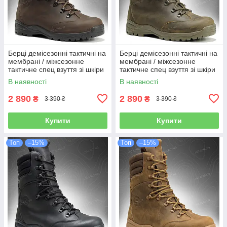
Берці демісезонні тактичні на
Берці демісезонні тактичні на
мембрані / міжсезонне
мембрані / міжсезонне
тактичне спец взуття зі шкіри
тактичне спец взуття зі шкіри
OMEGA Stimul (dark brown)
OMEGA Stimul (olive)
В наявності
В наявності
2 890
2 890
₴
₴
3 390 ₴
3 390 ₴
Купити
Купити
Топ
–15%
Топ
–15%