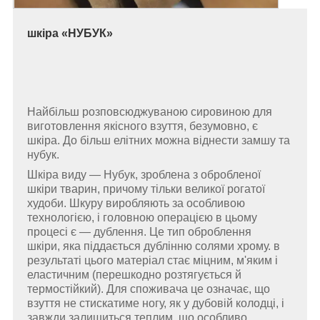
шкіра
«
НУБУК
»
Найбільш розповсюджуваною сировиною для
виготовлення якісного взуття, безумовно, є
шкіра. До більш елітних можна віднести замшу та
нубук.
Шкіра виду — Нубук, зроблена з обробленої
шкіри тварин, причому тільки великої рогатої
худоби. Шкуру виробляють за особливою
технологією, і головною операцією в цьому
процесі є — дублення. Це тип оброблення
шкіри, яка піддається дублінню солями хрому. в
результаті цього матеріал стає міцним, м'яким і
еластичним (перешкодно розтягується й
термостійкий). Для споживача це означає, що
взуття не стискатиме ногу, як у дубовій колодці, і
завжди залишиться теплим, що особливо