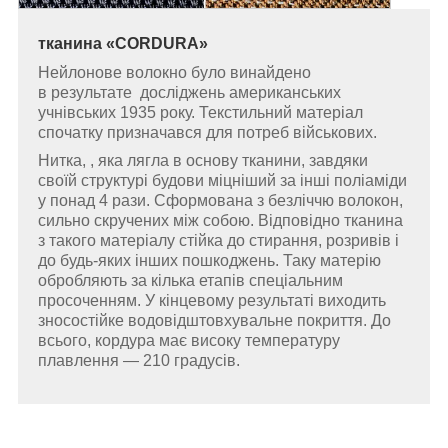
тканина
«
CORDURA
»
Нейлонове волокно було винайдено
в результате досліджень американських
учнівських 1935 року. Текстильний матеріал
спочатку призначався для потреб військових.
Нитка, , яка лягла в основу тканини, завдяки
своїй структурі будови міцніший за інші поліаміди
у понад 4 рази. Сформована з безліччю волокон,
сильно скручених між собою. Відповідно тканина
з такого матеріалу стійка до стирання, розривів і
до будь-яких інших пошкоджень. Таку матерію
обробляють за кілька етапів спеціальним
просоченням. У кінцевому результаті виходить
зносостійке водовідштовхувальне покриття. До
всього, кордура має високу температуру
плавлення — 210 градусів.