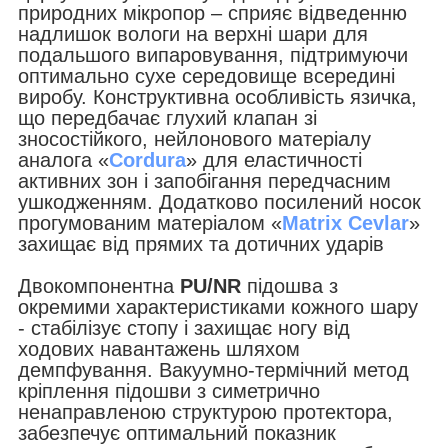
природних мікропор – сприяє відведенню
надлишок вологи на верхні шари для
подальшого випаровування, підтримуючи
оптимально сухе середовище всередині
виробу. Конструктивна особливість язичка,
що передбачає глухий клапан зі
зносостійкого, нейлонового матеріалу
аналога «
Cordura
» для еластичності
активних зон і запобігання передчасним
ушкодженням. Додатково посилений носок
прогумованим матеріалом «
Matrix Cevlar
»
захищає від прямих та дотичних ударів
Двокомпонентна
PU/NR
підошва з
окремими характеристиками кожного шару
- стабілізує стопу і захищає ногу від
ходових навантажень шляхом
демпфування. Вакуумно-термічний метод
кріплення підошви з симетрично
ненаправленою структурою протектора,
забезпечує оптимальний показник