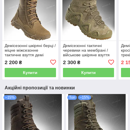
Демісезонні шкіряні берці /
Демісезонні тактичні
Демі
міцне міжсезонне
черевики на мембрані /
крос
тактичне взуття демі
військове шкіряне взуття
трек
DELTA Skin (coyote)
демі AK Lowa GTX Mid
демі
2 200
2 300
2 1
₴
₴
(coyote)
(coy
Купити
Купити
Акційні пропозиції та новинки
–15%
Топ
–15%