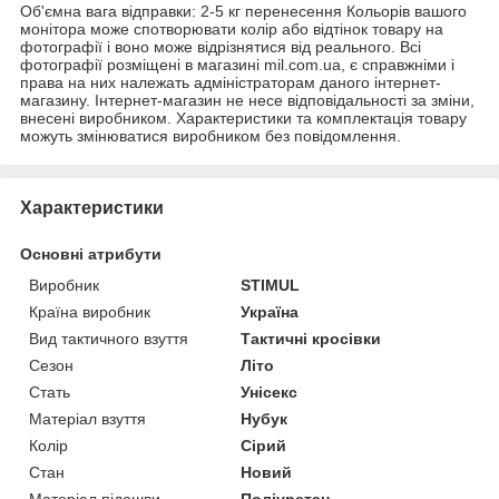
Об'ємна вага відправки: 2-5 кг перенесення Кольорів вашого
монітора може спотворювати колір або відтінок товару на
фотографії і воно може відрізнятися від реального. Всі
фотографії розміщені в магазині mil.com.ua, є справжніми і
права на них належать адміністраторам даного інтернет-
магазину. Інтернет-магазин не несе відповідальності за зміни,
внесені виробником. Характеристики та комплектація товару
можуть змінюватися виробником без повідомлення.
Характеристики
Основні атрибути
Виробник
STIMUL
Країна виробник
Україна
Вид тактичного взуття
Тактичні кросівки
Сезон
Літо
Стать
Унісекс
Матеріал взуття
Нубук
Колір
Сірий
Стан
Новий
Матеріал підошви
Поліуретан