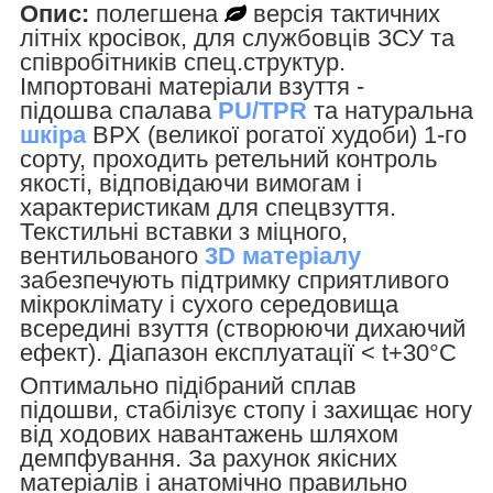
Опис:
полегшена
версія
тактичних
літніх кросівок,
для службовців ЗСУ та
співробітників спец.структур.
Імпортовані матеріали взуття -
підошва спалава
PU/TPR
та натуральна
шкіра
ВРХ (великої рогатої худоби) 1-го
сорту, проходить ретельний контроль
якості, відповідаючи вимогам і
характеристикам для спецвзуття.
Текстильні вставки з міцного,
вентильованого
3D матеріалу
забезпечують підтримку сприятливого
мікроклімату і сухого середовища
всередині взуття (створюючи дихаючий
ефект). Діапазон експлуатації < t+30°С
Оптимально підібраний сплав
підошви, стабілізує стопу і захищає ногу
від ходових навантажень шляхом
демпфування. За рахунок якісних
матеріалів і анатомічно правильно