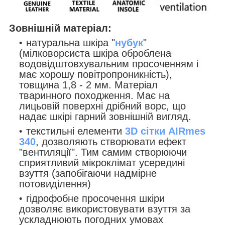
Зовнішній матеріал:
натуральна шкіра "
нубук
"
(мілковорсиста шкіра оброблена
водовідштовхувальним просоченням і
має хорошу повітропроникність),
товщина 1
,8
- 2 мм. Матеріал
тваринного походження. Має на
лицьовій поверхні дрібний ворс, що
надає шкірі гарний зовнішній вигляд.
текстильні елементи
3D
сітки
AIRmes
340
, дозволяють створювати ефект
"
вентиляції
". Тим самим створюючи
сприятливий мікроклімат усередині
взуття (запобігаючи надмірне
потовиділення)
гідрофобне просочення шкіри
дозволяє використовувати взуття за
ускладнюють погодних умовах