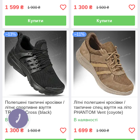
1 599
1 300
₴
₴
1 900 ₴
1 500 ₴
Купити
Купити
–13%
–11%
Полегшені тактичні кросівки /
Літні полегшені кросівки /
літнє спортивне взуття
тактичне спец взуття на літо
TRAINER Cross (black)
PHANTOM Vent (coyote)
В наявності
В наявності
1 300
1 699
₴
₴
1 500 ₴
1 900 ₴