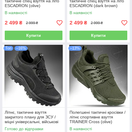
тактичне спец взуття на літо
тактичне спец взуття на літо
ESCADRON (olive)
ESCADRON (dark brown)
В наявності
В наявності
2 499
2 499
₴
₴
2 999 ₴
2 999 ₴
Купити
Купити
Топ
–16%
–13%
Літнє, тактичне взуття
Полегшені тактичні кросівки /
закритого плану для ЗСУ /
літнє спортивне взуття
міцні універсальні, військові
TRAINER Cross (olive)
кросівки на літо для трекінгу
Готово до відправки
В наявності
CENTCOM "TF" (black)