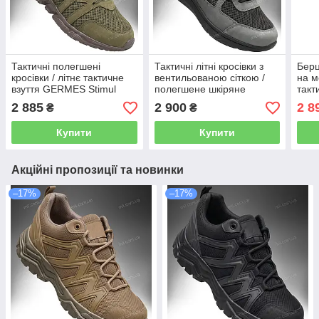
Тактичні полегшені
Тактичні літні кросівки з
Берц
кросівки / літнє тактичне
вентильованою сіткою /
на м
взуття GERMES Stimul
полегшене шкіряне
такт
(olive)
військове взуття на літо
шкір
2 885
2 900
2 8
₴
₴
ENIGMA Stimul (shadow
brow
grey)
Купити
Купити
Акційні пропозиції та новинки
–17%
–17%