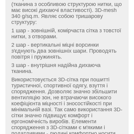
(тканина з особливою структурою нитки, що
має високі дихаючі властивості). 3D-mesh
340 g/sq.m. Являє собою тришарову
структуру:
1 шар - зовнішній, комірчаста сітка з товстої
нитки, з отворами.
2 шар - вертикальні міцні ворсинки
з'єднують два зовнішніх шари. Проводять
повітря і пружинять.
3 шар - внутрішня надійна дихаюча
тканина.
Використовується 3D-сітка при пошитті
туристичної, спортивної одягу, взуття і
спорядження. Дозволяє значно збільшити
вентиляцію зон, не втрачаючи високого
коефіцієнта міцності і зносостійкості при
мінімальній вазі. Так само використання 3D-
сітки значно підвищує комфорт і
ергономічність виробів. Елементи
спорядження з 3D-сітками є м'якими і
податливими - людині комфортно носити