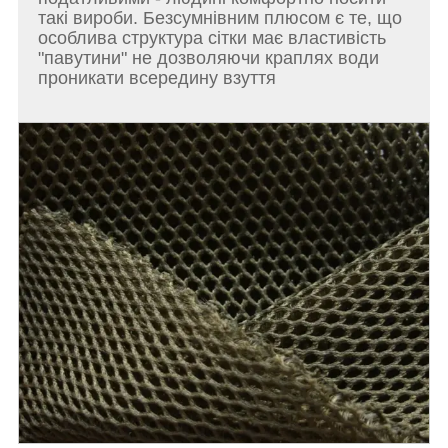
такі вироби. Безсумнівним плюсом є те, що
особлива структура сітки має властивість
"павутини" не дозволяючи краплях води
проникати всередину взуття