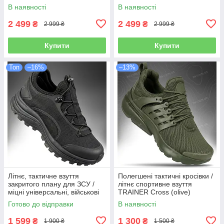
В наявності
В наявності
2 499
2 499
₴
₴
2 999 ₴
2 999 ₴
Купити
Купити
Топ
–16%
–13%
Літнє, тактичне взуття
Полегшені тактичні кросівки /
закритого плану для ЗСУ /
літнє спортивне взуття
міцні універсальні, військові
TRAINER Cross (olive)
кросівки на літо для трекінгу
Готово до відправки
В наявності
CENTCOM "TF" (black)
1 599
1 300
₴
₴
1 900 ₴
1 500 ₴