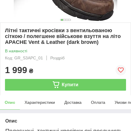
Літні тактичні кросівки з вентильованою
сіткою / полегшене військове взуття на літо
APACHE Vent & Leather (dark brown)
В наявності
Код: GR_S3APC_01
Роздріб
1 999
₴
Купити
Опис
Характеристики
Доставка
Оплата
Умови п
Опис
Полегшені, тактичні кросівки які поєднують