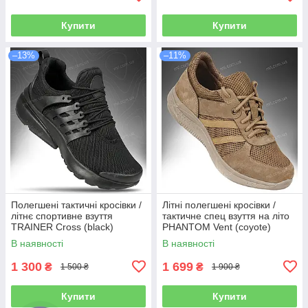
Купити
Купити
–13%
–11%
Полегшені тактичні кросівки /
Літні полегшені кросівки /
літнє спортивне взуття
тактичне спец взуття на літо
TRAINER Cross (black)
PHANTOM Vent (coyote)
В наявності
В наявності
1 300
1 699
₴
₴
1 500 ₴
1 900 ₴
Купити
Купити