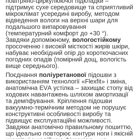
повітряно-циркулюючої підкладки –
підтримує сухе середовище та сприятливий
мікроклімат усередині виробу, методом
відведення вологи на верхні шари для
подальшого випаровування
(температурний комфорт до +30 °).
Завдяки допоміжному,
вологостійкому
просоченню і високій місткості жирів шкіри,
набуває необхідний опір до короткочасних
погодних опадів (помірний дощ, вологість
вище середнього).
Поєднання
поліуретанової
підошви з
використанням технології «Flexfit» і зміна,
анатомічна ЕVА устілка – захищає стопу від
ходових навантажень шляхом амортизації
та демпфування. Кріплення підошви
вакуумно-термічним методом не порушує
конструктивні особливості виробу та
підвищує експлуатаційні можливості.
Завдяки анатомічно правильному пошиттю,
що ідеально повторює контури ноги і якісній