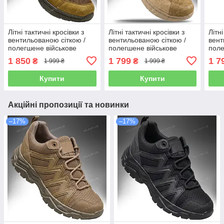
Літні тактичні кросівки з
Літні тактичні кросівки з
Літні
вентильованою сіткою /
вентильованою сіткою /
вент
полегшене військове
полегшене військове
поле
взуття на літо APACHE
взуття зі шкіри на літо
взут
1 850
1 799
1 7
₴
₴
1 999 ₴
1 999 ₴
Vent & Leather (coyote)
GENESIS Vent (coyote)
GENE
Купити
Купити
Акційні пропозиції та новинки
–17%
–17%