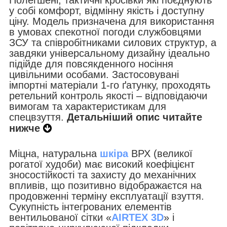
у собі комфорт, відмінну якість і доступну
ціну. Модель призначена для використання
в умовах спекотної погоди службовцями
ЗСУ та співробітниками силових структур, а
завдяки універсальному дизайну ідеально
підійде для повсякденного носіння
цивільними особами. Застосовувані
імпортні матеріали 1-го ґатунку, проходять
ретельний контроль якості – відповідаючи
вимогам та характеристикам для
спецвзуття.
Детальніший опис читайте
нижче
Міцна, натуральна
шкіра
ВРХ (великої
рогатої худоби) має високий коефіцієнт
зносостійкості та захисту до механічних
впливів, що позитивно відображаєтся на
продовженні терміну експлуатації взуття.
Сукупність інтегрованих елементів
вентильованої сітки «
AIRTEX 3D
» і