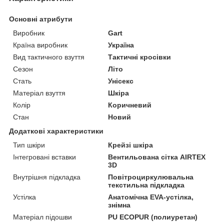
Основні атрибути
Виробник
Gart
Країна виробник
Україна
Вид тактичного взуття
Тактичні кросівки
Сезон
Літо
Стать
Унісекс
Матеріал взуття
Шкіра
Колір
Коричневий
Стан
Новий
Додаткові характеристики
Тип шкіри
Крейзі шкіра
Інтегровані вставки
Вентильована сітка AIRTEX
3D
Внутрішня підкладка
Повітроциркулювальна
текстильна підкладка
Устілка
Анатомічна EVA-устілка,
знімна
Матеріал підошви
PU ECOPUR (полиуретан)