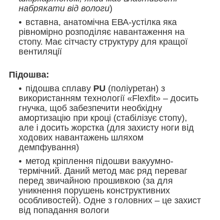
набрякати від вологи
)
вставна, анатомічна ЕВА-устілка яка
рівномірно розподіляє навантаження на
стопу. Має сітчасту структуру для кращої
вентиляції
Підошва:
підошва сплаву
PU
(поліуретан) з
використанням технології «Flexfit» – досить
гнучка, щоб забезпечити необхідну
амортизацію при кроці (стабілізує стопу),
але і досить жорстка (для захисту ноги від
ходових навантажень шляхом
демпфування)
метод кріплення підошви вакуумно-
термічний. Даний метод має ряд переваг
перед звичайною прошивкою (за для
уникнення порушень конструктивних
особливостей). Одне з головних – це захист
від попадання вологи