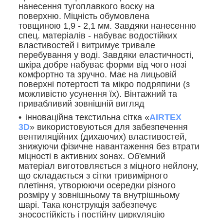
нанесення тугоплавкого воску на
поверхню. Міцність обумовлена
товщиною 1,9 - 2,1 мм. Завдяки нанесенню
спец. матеріалів - набуває водостійких
властивостей і витримує тривале
перебування у воді. Завдяки еластичності,
шкіра добре набуває форми від чого нозі
комфортно та зручно. Має на лицьовій
поверхні потертості та мікро подряпини (з
можливістю усунення їх). Вінтажний та
привабливий зовнішній вигляд
інноваційна текстильна сітка «
AIRTEX
3D
» використовуються для забезпечення
вентиляційних (дихаючих) властивостей,
знижуючи фізичне навантаження без втрати
міцності в активних зонах. Об'ємний
матеріал виготовляється з міцного нейлону,
що складається з сітки тривимірного
плетіння, утворюючи осередки різного
розміру у зовнішньому та внутрішньому
шарі. Така конструкція забезпечує
зносостійкість і постійну циркуляцію