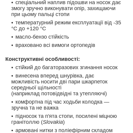
спеціальний наплив підошви на носок дає
змогу зручно виконувати опір, захищаючи
при цьому пальці стопи
температурний режим експлуатації від -35
°C до +120 °C
масло-бензо стійкість
враховано всі вимоги ортопедів
Конструктивні особливості:
стійкий до багаторазових згинання носок
винесена вперед шнурівка, дає
можливість носити дві пари шкарпеток
середньої щільності
(наприклад потовідвідні та утепляючі)
комфортна під час ходьби колодка —
зручна та не важка
підносок та п'ята стопи, посилені міцною
гранітоллю (
Slovakia
)
армовані нитки з поліефірним складом