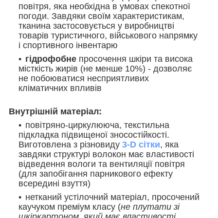
повітря, яка необхідна в умовах спекотної
погоди. Завдяки своїм характеристикам,
тканина застосовується у виробництві
товарів туристичного, військового напрямку
і спортивного інвентарю
гідрофобне
просочення шкіри та висока
місткість жирів (не менше 10%) - дозволяє
не побоюватися несприятливих
кліматичних впливів
Внутрішній матеріал:
повітряно-циркулююча, текстильна
підкладка підвищеної зносостійкості.
Виготовлена з різновиду
3-D сітки
, яка
завдяки структурі волокон має властивості
відведення вологи та вентиляції повітря
(для запобігання парникового ефекту
всередині взуття)
нетканий устілочний матеріал, просочений
каучуком преміум класу (
не плутати зі
шкіркартоном, який має властивості