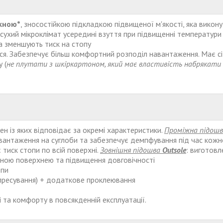
кною*
, зносостійкою підкладкою підвищеної м'якості, яка вико
ухий мікроклімат усередині взуття при підвищенні температури 
та зменшують тиск на стопу
я. З
абезпечує більш комфортний розподіл навантаження. Має сі
 (
не плутати з шкіркартоном, який має властивість набрякати 
н із яких відповідає за окремі характеристики.
Проміжна підош
авантаження на суглоби та забезпечує демпфування під час кожн
 тиск стопи по всій поверхні.
Зовнішня підошва
Outsole
: виготовл
тною поверхнею та підвищення довговічності
опи
 пресування) + додаткове проклеювання
і та комфорту в повсякденній експлуатації.