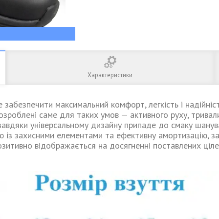
Характеристики
 забезпечити максимальний комфорт, легкість і надійніст
зроблені саме для таких умов — активного руху, тривали
а завдяки універсальному дизайну припаде до смаку шану
ію із захисними елементами та ефективну амортизацію, з
позитивно відображається на досягненні поставлених ціл