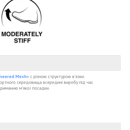
ineered Mesh
» c різною структурою в'язки.
мфортного середовища всередині виробу під час
дтриманню м'якої посадки.