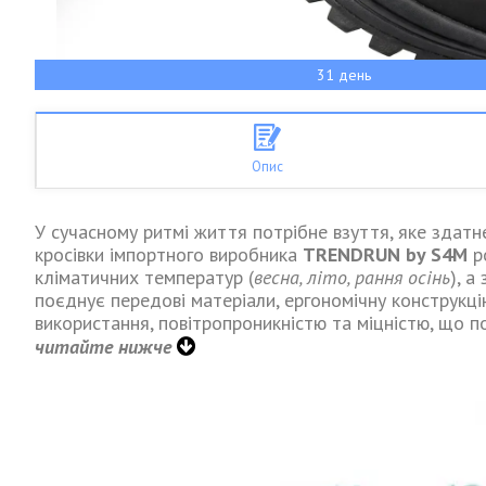
31 день
Опис
У сучасному ритмі життя потрібне взуття, яке здатне
кросівки імпортного виробника
TRENDRUN by S4M
ро
кліматичних температур (
весна, літо, рання осінь
), 
поєднує передові матеріали, ергономічну конструкц
використання, повітропроникністю та міцністю, що 
читайте нижче