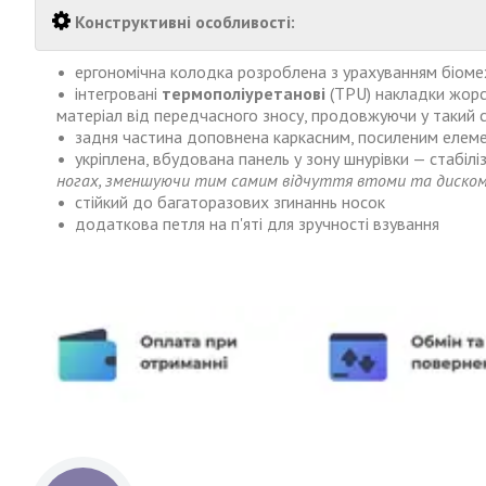
Конструктивні особливості:
ергономічна колодка розроблена з урахуванням біоме
інтегровані
термополіуретанові
(TPU) накладки жорст
матеріал від передчасного зносу, продовжуючи у такий с
задня частина доповнена каркасним, посиленим
елеме
укріплена, вбудована панель у зону шнурівки
—
стабілі
ногах, зменшуючи тим самим відчуття втоми та дискомф
стійкий до багаторазових згинаннь носок
додаткова петля на п'яті для зручності взування