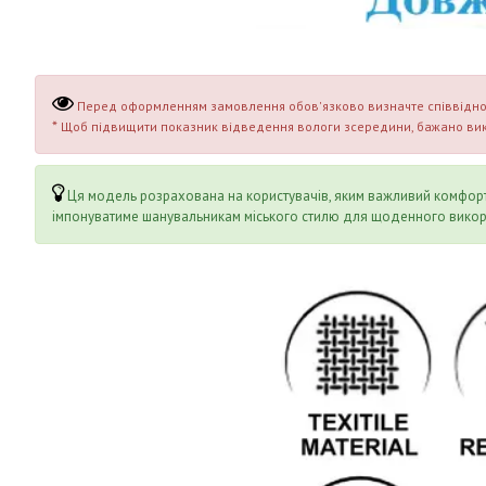
Перед оформленням замовлення обов'язково визначте співвідношенн
*
Щоб підвищити показник відведення вологи зсередини, бажано вик
Ця модель розрахована на користувачів, яким важливий комфорт, 
імпонуватиме шанувальникам міського стилю для щоденного викор