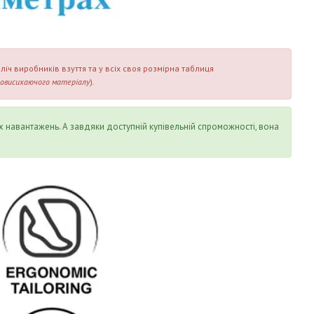
ч виробників взуття та у всіх своя розмірна таблиця
ковисихаючого матеріалу
).
х навантажень. А завдяки доступній купівельній спроможності, вона