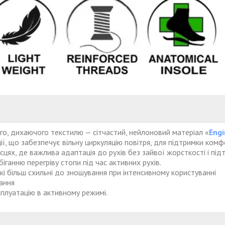
ого, дихаючого текстилю — сітчастий, нейлоновий матеріал «
Eng
ції, що забезпечує вільну циркуляцію повітря, для підтримки ко
ісцях, де важлива адаптація до рухів без зайвої жорсткості і пі
іганню перегріву стопи під час активних рухів.
які більш схильні до зношування при інтенсивному користуванні
ання
сплуатацію в активному режимі.