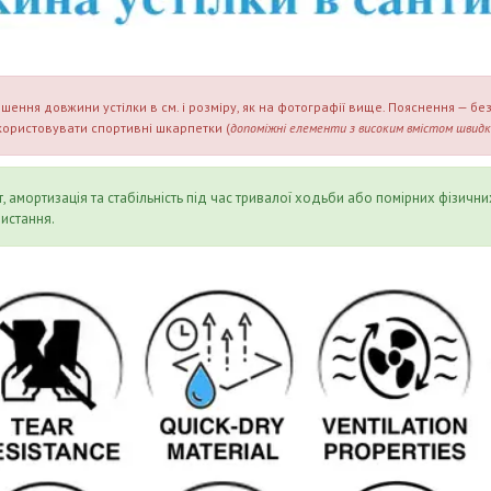
я довжини устілки в см. і розміру, як на фотографії вище. Пояснення — безлі
ористовувати спортивні шкарпетки (
допоміжні елементи з високим вмістом швид
амортизація та стабільність під час тривалої ходьби або помірних фізични
истання.