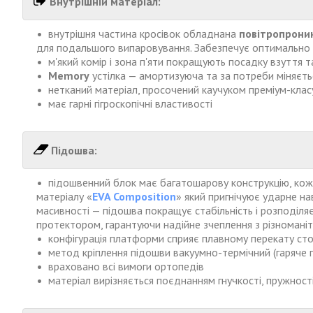
Внутрішній матеріал:
внутрішня частина кросівок обладнана
повітропрони
для подальшого випаровування. Забезпечує оптимально с
м'який комір і зона п'яти покращують посадку взуття 
Memory
устілка —
амортизуюча та за потреби міняєтьс
нетканий матеріал, просочений каучуком преміум-класу
має гарні гігроскопічні властивості
Підошва:
підошвенний блок має багатошарову конструкцію, коже
матеріалу
«
EVA Composition
» який пригнічуює ударне н
масивності
—
підошва покращує стабільність і розподіляє
протектором, гарантуючи надійне зчеплення з різномані
конфігурація платформи сприяє плавному перекату ст
метод кріплення підошви вакуумно-термічний (гаряче
враховано всі вимоги ортопедів
матеріал вирізняється поєднанням гнучкості, пружност