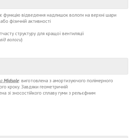
нує функцію відведення надлишок вологи на верхні шари
або фізичній активності
тчасту структуру для кращої вентиляції
від вологи
)
ва
Midsole
: виготовлена з амортизуючого полімерного
ого кроку. Завдяки геометричній
ена зі зносостійкого сплаву гуми з рельєфним