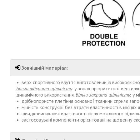
Зовнішній матеріал:
верх спортивного взуття виготовлений із високоякісн
Більш
відкрита
щільність
: у зонах пріоритетної вентиля
динамічного використання.
Більш закрита щільність
:
у м
дрібнопористе
плетіння основної тканини сприяє запоб
міцність
конструкції без втрати
еластичності в місцях 
швидковисихаючі властивості після можливого підмок
застосовувані компоненти орієнтовані на щоденну ек