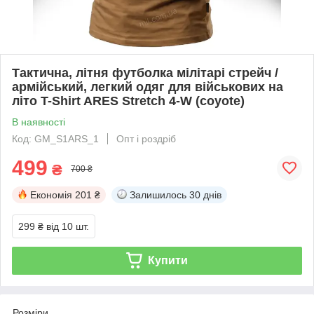
Тактична, літня футболка мілітарі стрейч /
армійський, легкий одяг для військових на
літо T-Shirt ARES Stretch 4-W (coyote)
В наявності
Код: GM_S1ARS_1
Опт і роздріб
499
₴
700 ₴
Економія
201 ₴
Залишилось
30 днів
299 ₴
від 10 шт.
Купити
Розміри