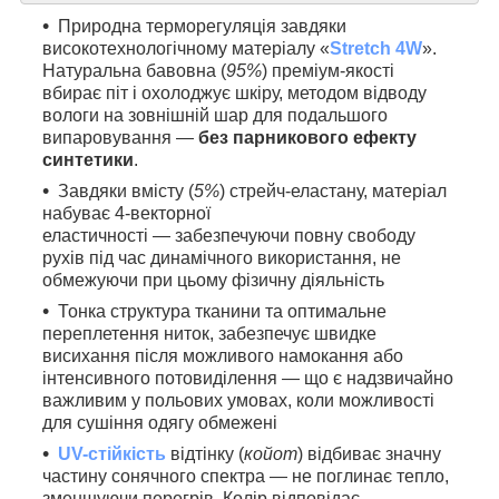
Природна терморегуляція завдяки
високотехнологічному матеріалу «
Stretch 4W
».
Натуральна бавовна (
95%
) преміум-якості
вбирає піт і охолоджує шкіру, методом відводу
вологи на зовнішній шар для подальшого
випаровування —
без парникового ефекту
синтетики
.
Завдяки вмісту (
5%
) стрейч-еластану, матеріал
набуває 4-векторної
еластичності — забезпечуючи повну свободу
рухів під час динамічного використання, не
обмежуючи при цьому фізичну діяльність
Тонка структура тканини та оптимальне
переплетення ниток, забезпечує швидке
висихання після можливого намокання або
інтенсивного потовиділення — що є надзвичайно
важливим у польових умовах, коли можливості
для сушіння одягу обмежені
UV-стійкість
відтінку (
койот
) відбиває значну
частину сонячного спектра — не поглинає тепло,
зменшуючи перегрів. Колір відповідає