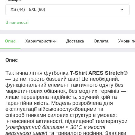
XS (44) - 5XL (60)
В наявності
Опис
Характеристики
Доставка
Оплата
Умови п
Опис
Тактична літня футболка
T-Shirt ARES Stretch®
— це не просто базовий шар! Це необхідний,
функціональний елемент тактичного одягу без
маркетингових обіцянок, без модних термінів —
лише перевірена надійність, зручний крій та
гарантійна якість. Модель розроблена для
експлуатації військовослужбовцями та
співробітниками силових структур в умовах:
інтенсивної активності, підвищеної температури
(
комфортний діапазон < 30°C в якості
верхнього шару
) та тривалого носіння. Завдяки