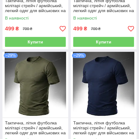
Тактична, літня футболка
Тактична, літня футболка
мілітарі стрейч / армійський,
мілітарі стрейч / армійський,
легкий одяг для військових на
легкий одяг для військових на
літо T-Shirt ARES Stretch 4-W
літо T-Shirt ARES Stretch 4-W
В наявності
В наявності
(black)
(desert tan)
499
499
₴
₴
700 ₴
700 ₴
Купити
Купити
–29%
–29%
Тактична, літня футболка
Тактична, літня футболка
мілітарі стрейч / армійський,
мілітарі стрейч / армійський,
легкий одяг для військових на
легкий одяг для військових на
літо T-Shirt ARES Stretch 4-W
літо T-Shirt ARES Stretch 4-W