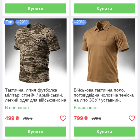
Купити
Купити
Топ
–29%
–20%
Тактична, літня футболка
Військова тактична поло,
мілітарі стрейч / армійський,
потовідвідна чоловіча теніска
легкий одяг для військових на
на літо ЗСУ / уставний,
літо T-Shirt ARES Stretch 4-W
армійський літній одяг
В наявності
В наявності
(MM14 pixel)
FALCON CoolPass (coyote)
499
799
₴
₴
700 ₴
999 ₴
Купити
Купити