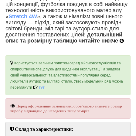
цій концепції, футболка поєднує в собі найвищу
технологічність використовуваного матеріалу
«
Stretch 4
W
», а також мінімалізм зовнішнього
вигляду — підхід, який застосовують провідні
світові бренди, мілітарі та аутдор-стилю для
досягнення поставлених цілей!
Детальніший
опис та розмірну таблицю читайте нижче
Користується великим попитом серед військовослужбовців та
співробітників спецслужб для щоденної експлуатації, а завдяки
своїй універсальності та властивостям - популярна серед
любителів аутдор та мілітарі стилю. Увесь модельний ряд можна
переглянути
тут
Перед оформленням замовлення, обов’язково визначте розмір
виробу відповідно до наведених вище замірів
Склад та характеристики: