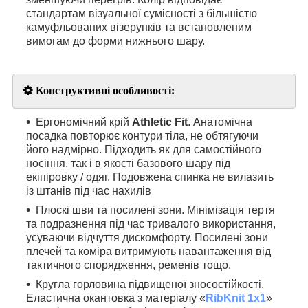
стандартам візуальної сумісності з більшістю
камуфльованих візерунків та встановленим
вимогам до форми нижнього шару.
Конструктивні особливості:
Ергономічний крій
Athletic Fit
. Анатомічна
посадка повторює контури тіла, не обтягуючи
його надмірно. Підходить як для самостійного
носіння, так і в якості базового шару під
екіпіровку / одяг. Подовжена спинка не вилазить
із штанів під час нахилів
Плоскі шви та посилені зони. Мінімізація тертя
та подразнення під час тривалого використання,
усуваючи відчуття дискомфорту. Посилені зони
плечей та коміра витримують навантаження від
тактичного спорядження, ременів тощо.
Кругла горловина підвищеної зносостійкості.
Еластична окантовка з матеріалу «
RibKnit
1x1
»