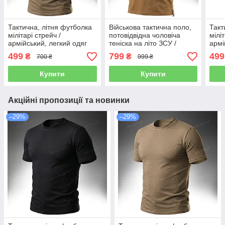
Тактична, літня футболка
Військова тактична поло,
Такт
мілітарі стрейч /
потовідвідна чоловіча
мілі
армійський, легкий одяг
теніска на літо ЗСУ /
армі
для військових на літо T-
уставний, армійський
для 
499
799
499
₴
₴
700 ₴
999 ₴
Shirt ARES Stretch 4-W
літній одяг FALCON
Shir
(desert tan)
CoolPass (coyote)
(oliv
Купити
Купити
Акційні пропозиції та новинки
–29%
–29%