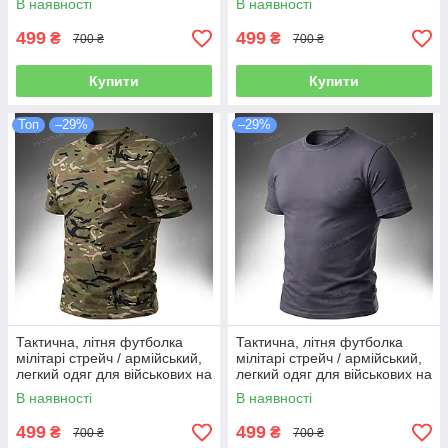
В наявності
В наявності
(olive)
(navy blue)
499
499
₴
₴
700 ₴
700 ₴
Купити
Купити
Топ
–29%
–29%
Тактична, літня футболка
Тактична, літня футболка
мілітарі стрейч / армійський,
мілітарі стрейч / армійський,
легкий одяг для військових на
легкий одяг для військових на
літо T-Shirt ARES Stretch 4-W
літо T-Shirt ARES Stretch 4-W
В наявності
В наявності
(MTP multicam)
(shadow grey)
499
499
₴
₴
700 ₴
700 ₴